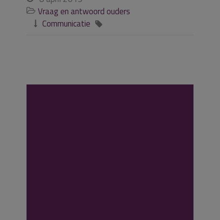
Vraag en antwoord ouders

Communicatie


Welke andere
oplossingen zijn
er mogelijk
wanneer de
pedagogische