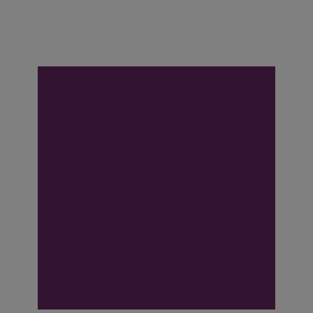
De
kassiersfunctie
van het
gastouderbureau
, wat houdt dat
in?