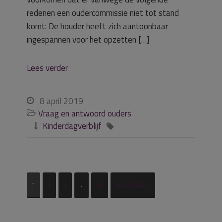
redenen een oudercommissie niet tot stand
komt: De houder heeft zich aantoonbaar
ingespannen voor het opzetten […]
Lees verder
8 april 2019

Vraag en antwoord ouders

Kinderdagverblijf


1
2
3
…
12
VOLGENDE »