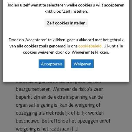
Indien u zelf wenst te selecteren welke cookies u wilt accepteren
en wanneer mijn
klikt u op 'Zelf instellen'.
Zelf cookies instellen
kind diabetes
Door op 'Accepteren' te klikken, gaat u akkoord met het gebruik
blijkt te hebben?
van alle cookies zoals genoemd in ons
cookiebeleid
. U kunt alle
cookies weigeren door op 'Weigeren' te klikken.
Accepteren
Weigeren
Als de kinderopvangorganisatie een kind met
diabetes weigert of de overeenkomst opzegt,
moet de organisatie dit wel goed kunnen
beargumenteren. Wanneer de risico’s zeer
beperkt zijn en de extra inspanning van de
organisatie gering is, kan de weigering of
opzegging als niet redelijk of billijk worden
beschouwd. Betreffende het opzeggen en/of
weigering is het raadzaam […]