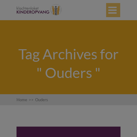

Tag Archives for
" Ouders "
Home
>>
Ouders
Hoe kan ik