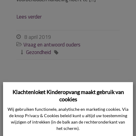
Lees verder
8 april 2019

Vraag en antwoord ouders

Gezondheid


Mag een opvang
Klachtenloket Kinderopvang maakt gebruik van
cookies
een contract
Wij gebruiken functionele, analytische en marketing cookies. Via
de knop Privacy & Cookies beleid kunt u altijd uw toestemming
wijzigen of intrekken (in de balk aan de rechteronderkant van
weigeren/opzegg
het scherm).