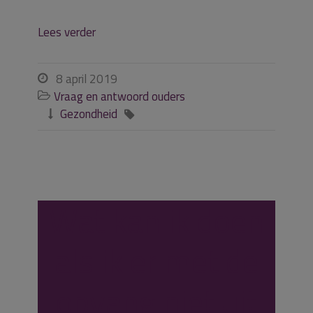
Lees verder
8 april 2019

Vraag en antwoord ouders

Gezondheid


Wat kan ik doen
als ik er met de
opvang niet uit