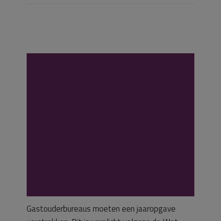
Is een
kinderopvang
verplicht een
jaaropgave te
verstrekken?
Gastouderbureaus moeten een jaaropgave