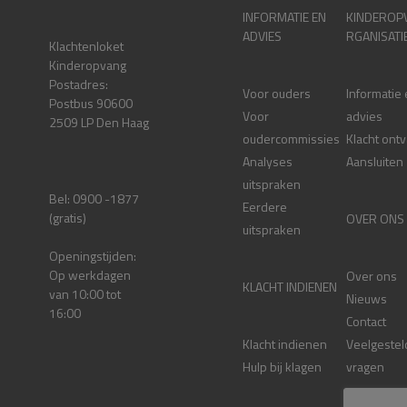
INFORMATIE EN
KINDEROP
ADVIES
RGANISATI
Klachtenloket
Kinderopvang
Postadres:
Voor ouders
Informatie
Postbus 90600
Voor
advies
2509 LP Den Haag
oudercommissies
Klacht ont
Analyses
Aansluiten
uitspraken
Bel: 0900 -1877
Eerdere
(gratis)
OVER ONS
uitspraken
Openingstijden:
Op werkdagen
Over ons
KLACHT INDIENEN
van 10:00 tot
Nieuws
16:00
Contact
Klacht indienen
Veelgestel
Hulp bij klagen
vragen