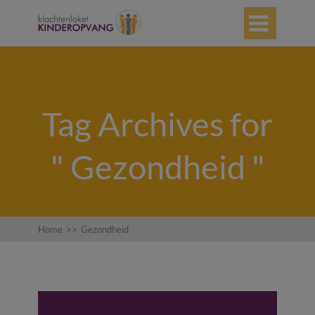

Tag Archives for
" Gezondheid "
Home
>>
Gezondheid
Zijn er