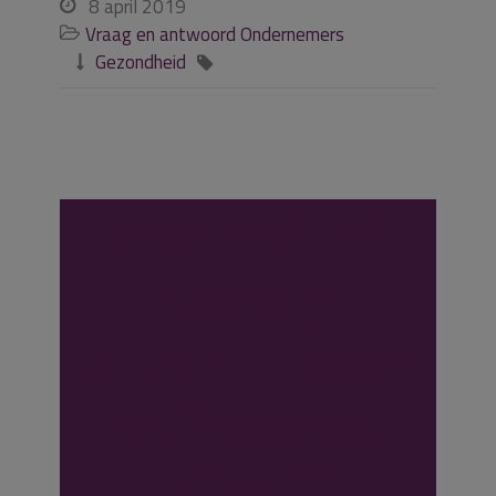
8 april 2019

Vraag en antwoord Ondernemers

Gezondheid


Wat biedt het
Landelijk
Centrum Hygiene
en Veiligheid
(LCHV)?