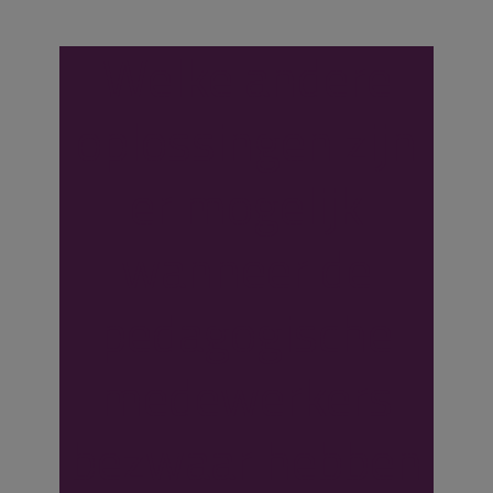
Welke andere
oplossingen zijn
er mogelijk
wanneer de
pedagogische
medewerkers
bezwaar hebben