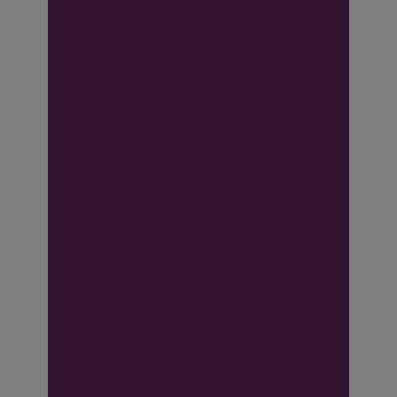
uitzonderingen
met betrekking
tot kinderen met
diabetes voor
wat betreft het
toelaten op een
reguliere