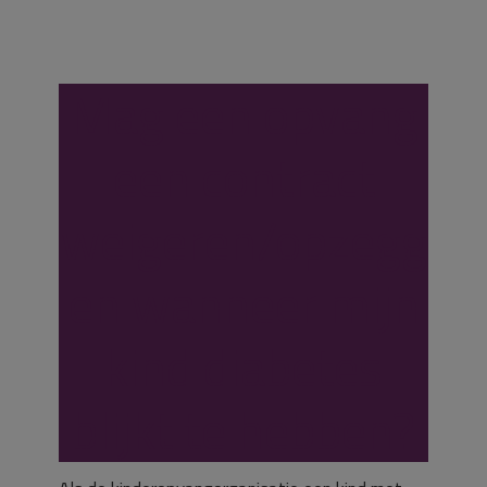
Mag een opvang
een contract
weigeren/opzegg
en wanneer mijn
kind diabetes
blijkt te hebben?