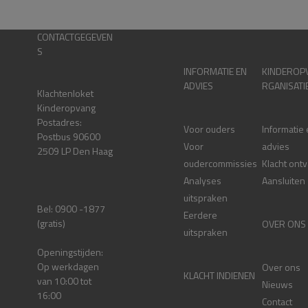
CONTACTGEGEVEN
S
INFORMATIE EN
KINDEROP
ADVIES
RGANISATI
Klachtenloket
Kinderopvang
Postadres:
Voor ouders
Informatie
Postbus 90600
Voor
advies
2509 LP Den Haag
oudercommissies
Klacht ont
Analyses
Aansluiten
uitspraken
Bel: 0900 -1877
Eerdere
(gratis)
OVER ONS
uitspraken
Openingstijden:
Op werkdagen
Over ons
KLACHT INDIENEN
van 10:00 tot
Nieuws
16:00
Contact