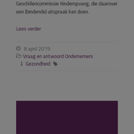
Geschillencommissie Kinderopvang, die daarover
een (bindende) uitspraak kan doen.
Lees verder
8 april 2019

Vraag en antwoord Ondernemers

Gezondheid


Zoeken op
nummer