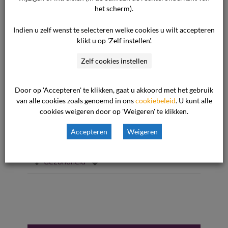
kinderopvang te bevorderen hebben de
het scherm).
ministeries van OCW en VWS, in opdracht van
minister Asscher, een verkenning uitgevoerd.
Indien u zelf wenst te selecteren welke cookies u wilt accepteren
klikt u op 'Zelf instellen'.
Hieruit komt naar voren dat een handeling,
zoals het toedienen van insuline, niet als
Zelf cookies instellen
voorbehouden handeling hoeft te […]
Door op 'Accepteren' te klikken, gaat u akkoord met het gebruik
Lees verder
van alle cookies zoals genoemd in ons
cookiebeleid
. U kunt alle
cookies weigeren door op 'Weigeren' te klikken.
Accepteren
Weigeren
8 april 2019

Vraag en antwoord Ondernemers

Gezondheid

