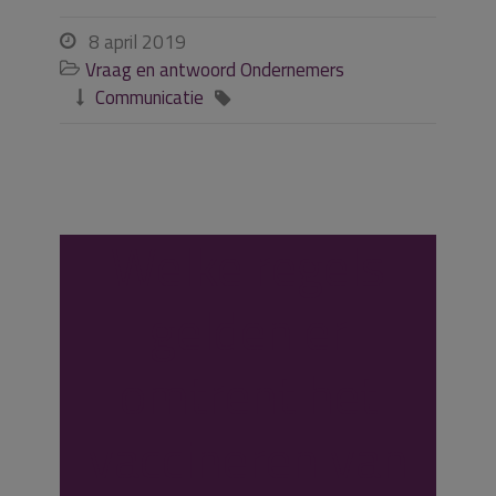
8 april 2019

Vraag en antwoord Ondernemers

Communicatie


Welke regels
gelden er
omtrent het
vaccineren van