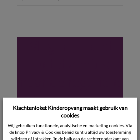
Mag mijn kind
met diabetes
naar de reguliere
kinderopvang?
Klachtenloket Kinderopvang maakt gebruik van
cookies
Kinderen met diabetes mogen worden
opgevangen in de reguliere kinderopvang. Om de
Wij gebruiken functionele, analytische en marketing cookies. Via
de knop Privacy & Cookies beleid kunt u altijd uw toestemming
toegang voor kinderen met diabetes tot de
wijzigen of intrekken (in de balk aan de rechteronderkant van