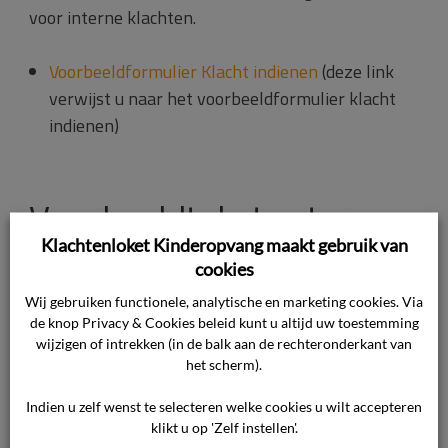
voor interne klachten.
Voorbeeldformulier Klacht indienen
(deze link
verwijst u naar het voorbeeldformulier klacht
indienen)
Voorbeeldtekst externe
Klachtenloket Kinderopvang maakt gebruik van
klachtenregeling
cookies
Wij gebruiken functionele, analytische en marketing cookies. Via
Hieronder vindt u een voorbeeld van een tekst dat
de knop Privacy & Cookies beleid kunt u altijd uw toestemming
u op uw website kunt plaatsen, over uw externe
wijzigen of intrekken (in de balk aan de rechteronderkant van
het scherm).
klachtenregeling.
Indien u zelf wenst te selecteren welke cookies u wilt accepteren
Voorbeeldtekst over de externe
klikt u op 'Zelf instellen'.