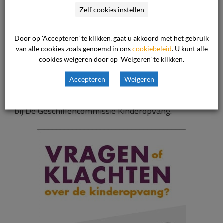
klachtenregeling
(deze link verwijst u naar een
Zelf cookies instellen
voorbeeldtekst over de externe
klachtenregeling)
Door op 'Accepteren' te klikken, gaat u akkoord met het gebruik
van alle cookies zoals genoemd in ons
cookiebeleid
. U kunt alle
Website banners
cookies weigeren door op 'Weigeren' te klikken.
Accepteren
Weigeren
U kunt onderstaande banners gebruiken op uw
website, zodat zichtbaar is dat u bent aangesloten
bij De Geschillencommissie Kinderopvang.