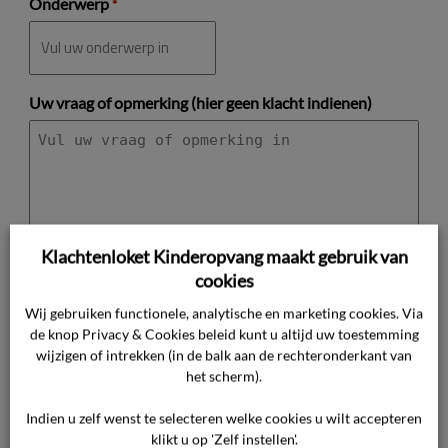
Onderwerp
*
Uw vraag of opmerking (hier geen klacht indienen)
Klachtenloket Kinderopvang maakt gebruik van
cookies
Wij gebruiken functionele, analytische en marketing cookies. Via
de knop Privacy & Cookies beleid kunt u altijd uw toestemming
Aanhef
wijzigen of intrekken (in de balk aan de rechteronderkant van
het scherm).
Indien u zelf wenst te selecteren welke cookies u wilt accepteren
Uw volledige naam
*
klikt u op 'Zelf instellen'.