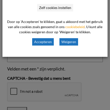
Zelf cookies instellen
Achternaam
Uw e-mailadres
*
Door op 'Accepteren' te klikken, gaat u akkoord met het gebruik
van alle cookies zoals genoemd in ons
cookiebeleid
. U kunt alle
cookies weigeren door op 'Weigeren' te klikken.
Accepteren
Weigeren
Telefoon
Velden met een * zijn verplicht.
CAPTCHA - Bevestig dat u mens bent