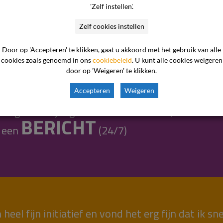
'Zelf instellen'.
gen?!
Zelf cookies instellen
Wij helpen je graag en
Door op 'Accepteren' te klikken, gaat u akkoord met het gebruik van alle
cookies zoals genoemd in ons
cookiebeleid
. U kunt alle cookies weigeren
door op 'Weigeren' te klikken.
0900-1877
 nummer
Accepteren
Weigeren
ndag t/m vrijdag van 09:00-15:00 uur)
BERICHT
s een
(24/7)
 heel fijn initiatief en vond het erg fijn dat ik 