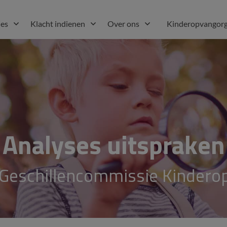
ies
Klacht indienen
Over ons
Kinderopvangorg
Analyses uitspraken
Geschillencommissie Kindero