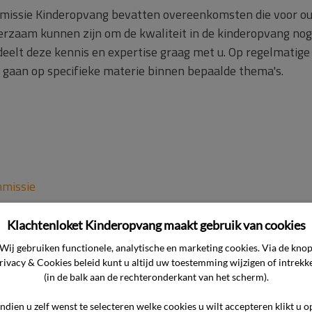
mmissie Kinderopvang bevatten overeenkomsten die voor o
rzaam kunnen zijn om de kwaliteit in de kinderopvang nog
elt deze kennis en expertise graag met u. Op regelmatige 
n gaan op specifieke materie binnen bepaalde thema's.
mmissie
Klachtenloket Kinderopvang maakt gebruik van cookies
Wij gebruiken functionele, analytische en marketing cookies. Via de kno
opvang
rivacy & Cookies beleid kunt u altijd uw toestemming wijzigen of intrekk
(in de balk aan de rechteronderkant van het scherm).
Indien u zelf wenst te selecteren welke cookies u wilt accepteren klikt u o