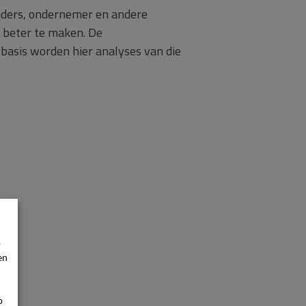
uders, ondernemer en andere
 beter te maken. De
basis worden hier analyses van die
p
en
p