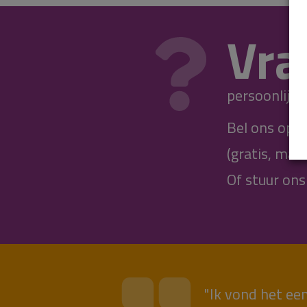
Vra
persoonlijk.
Bel ons op
(gratis, maa
Of stuur on
"Ik vond het een