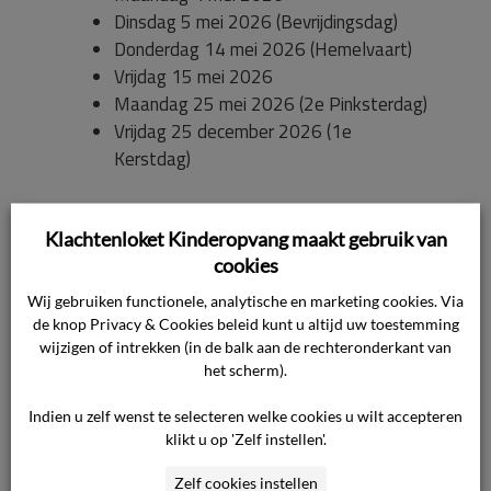
Dinsdag 5 mei 2026 (Bevrijdingsdag)
Donderdag 14 mei 2026 (Hemelvaart)
Vrijdag 15 mei 2026
Maandag 25 mei 2026 (2e Pinksterdag)
Vrijdag 25 december 2026 (1e
Kerstdag)
31 december 2025

Klachtenloket Kinderopvang maakt gebruik van
Nieuws

cookies
Wij gebruiken functionele, analytische en marketing cookies. Via
de knop Privacy & Cookies beleid kunt u altijd uw toestemming
Ook interessant
wijzigen of intrekken (in de balk aan de rechteronderkant van
het scherm).
Indien u zelf wenst te selecteren welke cookies u wilt accepteren
Feestdagen en bijzondere data 2025
klikt u op 'Zelf instellen'.
De Proeftuin: Juridisch Loket en De
Zelf cookies instellen