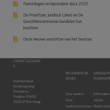
Feestdagen en bijzondere data 2025
De Proeftuin: Juridisch Loket en De
Geschillencommissie bundelen hun
krachten
Onze nieuwe voorzitter van het bestuur
CONTACTGEGEVEN
S
INFORMATIE EN
KINDEROP
ADVIES
RGANISATI
Klachtenloket
Kinderopvang
Postadres:
Voor ouders
Informatie
Postbus 90600
Voor
advies
2509 LP Den Haag
oudercommissies
Klacht ont