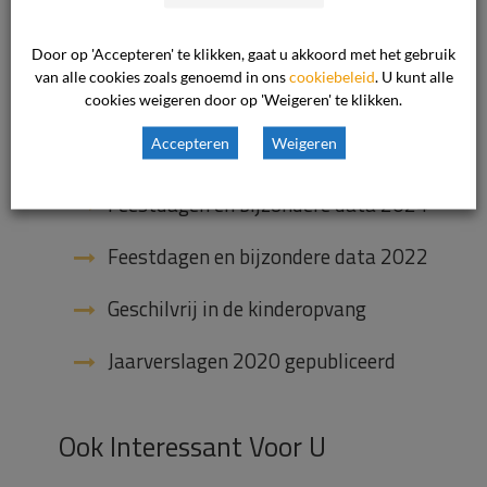
Geschillencommissie bundelen hun
krachten
Door op 'Accepteren' te klikken, gaat u akkoord met het gebruik
Onze nieuwe voorzitter van het
van alle cookies zoals genoemd in ons
cookiebeleid
. U kunt alle
bestuur
cookies weigeren door op 'Weigeren' te klikken.
Accepteren
Weigeren
Terugblik op een dynamisch jaar
Feestdagen en bijzondere data 2024
Feestdagen en bijzondere data 2022
Geschilvrij in de kinderopvang
Jaarverslagen 2020 gepubliceerd
Ook Interessant Voor U