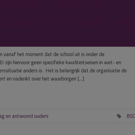
woordelijk voor het
kinderen van school naa
n vanaf het moment dat de school uit is onder de
r zijn hiervoor geen specifieke kwaliteitseisen in wet- en
ssituatie anders is. Het is belangrijk dat de organisatie de
seert en nadenkt over het waarborgen […]
ag en antwoord ouders
BS
