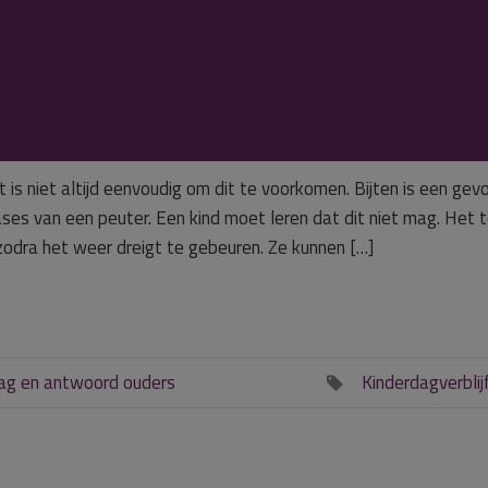
 de kinderopvang gebete
indje. Hoe kan ik dit
is niet altijd eenvoudig om dit te voorkomen. Bijten is een gevo
ases van een peuter. Een kind moet leren dat dit niet mag. Het
 zodra het weer dreigt te gebeuren. Ze kunnen […]
ag en antwoord ouders
Kinderdagverblij
