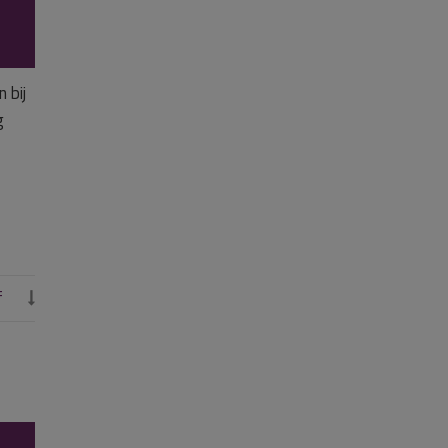
 bij
g
f
