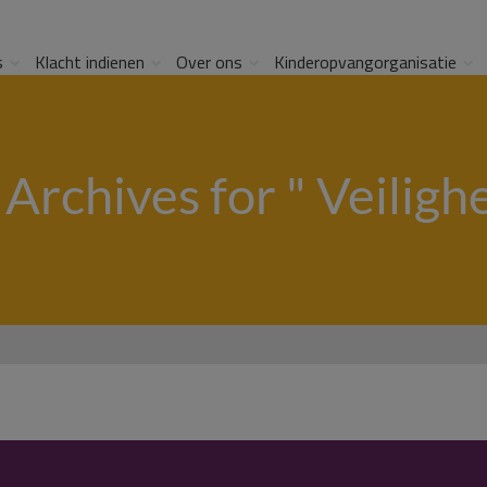
s
Klacht indienen
Over ons
Kinderopvangorganisatie
 Archives for " Veilighe
lden er omtrent het