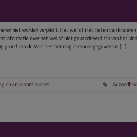
kinderen?
eren niet worden verplicht. Het wel of niet ineten van kinderen 
cht informatie over het wel of niet gevaccineerd zijn van het kin
. Op grond van de Wet bescherming persoonsgegevens is […]
ag en antwoord ouders
Gezondhei

n vermoedens bij Veilig