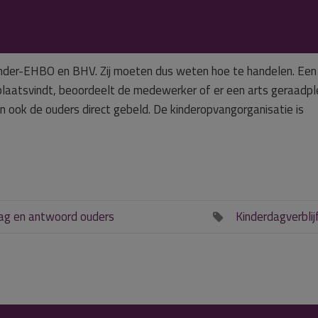
nomen.
inder-EHBO en BHV. Zij moeten dus weten hoe te handelen. Een
t plaatsvindt, beoordeelt de medewerker of er een arts geraadp
n ook de ouders direct gebeld. De kinderopvangorganisatie is
ag en antwoord ouders
Kinderdagverblij
