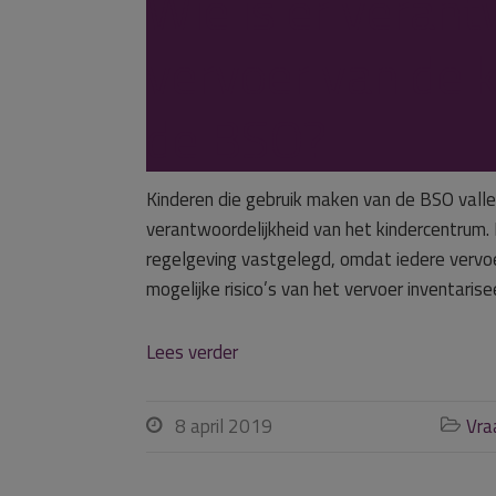
Wie is er verant
vervoer van de 
de BSO?
Kinderen die gebruik maken van de BSO valle
verantwoordelijkheid van het kindercentrum. E
regelgeving vastgelegd, omdat iedere vervoer
mogelijke risico’s van het vervoer inventari
Lees verder
8 april 2019
Vra

