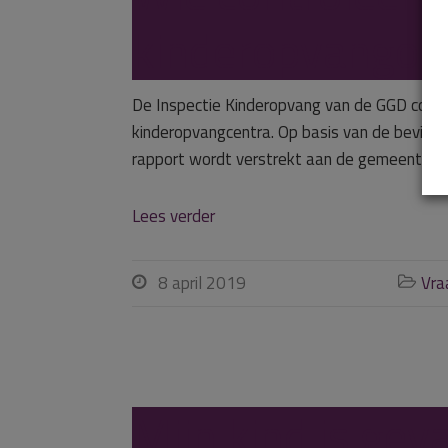
kinderopvangorg
De Inspectie Kinderopvang van de GGD contro
kinderopvangcentra. Op basis van de bevindi
rapport wordt verstrekt aan de gemeente, d
Lees verder
8 april 2019
Vra


Mijn kind is geva