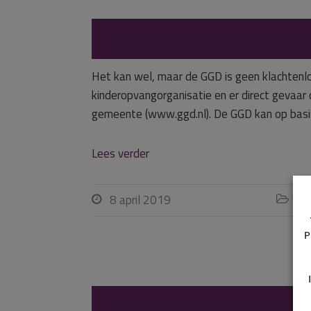
Kan ik zelf een 
Het kan wel, maar de GGD is geen klachtenlok
kinderopvangorganisatie en er direct gevaar 
gemeente (www.ggd.nl). De GGD kan op basis
Lees verder
8 april 2019
Vra


P
Wie controleert e