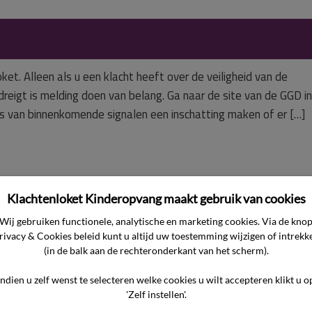
klacht bij de GGD melde
et. Alleen als u een klacht heeft over de veiligheid van de
dreigt is melding doen van belang. Ga naar de site van de GGD i
 van binnenkomende signalen een inschatting maken of er […]
Klachtenloket Kinderopvang maakt gebruik van cookies
ag en antwoord ouders
Kinderdagverblij

Wij gebruiken functionele, analytische en marketing cookies. Via de kno
rivacy & Cookies beleid kunt u altijd uw toestemming wijzigen of intrekk
(in de balk aan de rechteronderkant van het scherm).
Indien u zelf wenst te selecteren welke cookies u wilt accepteren klikt u o
r op de veiligheid bij d
'Zelf instellen'.