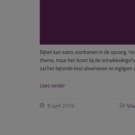
Mijn kind is op
door een ander k
voorkomen?
Bijten kan soms voorkomen in de opvang. Het 
thema, maar het hoort bij de ontwikkelingsf
zal het bijtende kind observeren en ingrijpen
Lees verder
8 april 2019
Vra

