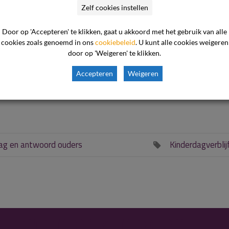
Zelf cookies instellen
anisatie?
Door op 'Accepteren' te klikken, gaat u akkoord met het gebruik van alle
cookies zoals genoemd in ons
cookiebeleid
. U kunt alle cookies weigeren
leert op verzoek van de gemeente de veiligheid bij de
door op 'Weigeren' te klikken.
ngen van de inspecteur van de GGD wordt een rapport opgesteld
Accepteren
Weigeren
ie zo nodig kan handhaven.
ag en antwoord ouders
Kinderdagverblij

llen en er zijn geen