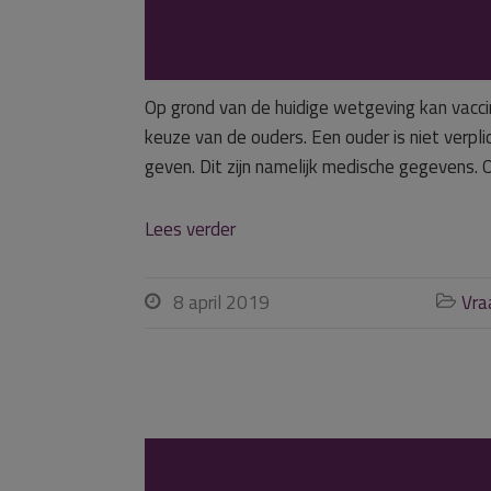
vaccineren van 
Op grond van de huidige wetgeving kan vaccin
keuze van de ouders. Een ouder is niet verpli
geven. Dit zijn namelijk medische gegevens
Lees verder
8 april 2019
Vra


Is het melden va