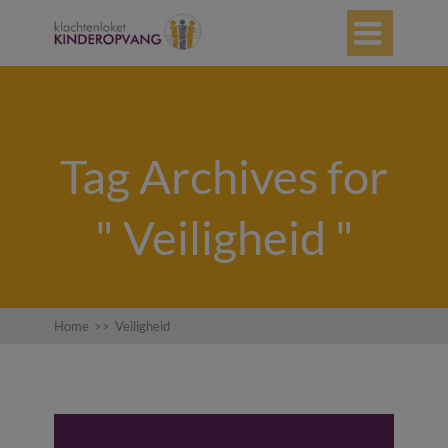

Tag Archives for
" Veiligheid "
Home
>>
Veiligheid
Wat houdt het