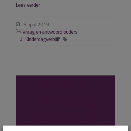
Lees verder
8 april 2019

Vraag en antwoord ouders

Kinderdagverblijf


Wat is een
Verklaring
Omtrent het