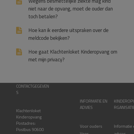
Wegens besmettelijke ziekte mag kind
niet naar de opvang, moet de ouder dan
toch betalen?
Hoe kan ik eerdere uitspraken over de
meldcode bekijken?
Hoe gaat Klachtenloket Kinderopvang om
met mijn privacy?
CONTACTGEGEVEN
S
INFORMATIE EN
KINDEROP
ADVIES
RGANISATI
Klachtenloket
Kinderopvang
Postadres:
Voor ouders
Informatie
Postbus 90600
Voor
advies