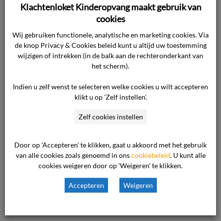
Gedrag (VOG) en
Klachtenloket Kinderopvang maakt gebruik van
cookies
continue
Wij gebruiken functionele, analytische en marketing cookies. Via
de knop Privacy & Cookies beleid kunt u altijd uw toestemming
screening
wijzigen of intrekken (in de balk aan de rechteronderkant van
het scherm).
Indien u zelf wenst te selecteren welke cookies u wilt accepteren
Al het personeel, dat werkt bij een
klikt u op 'Zelf instellen'.
kinderopvangorganisatie (inclusief de eigenaar)
moet in het bezit zijn van een Verklaring
Zelf cookies instellen
Omtrent het Gedrag (VOG). Nieuwe
medewerkers moeten deze VOG twee
Door op 'Accepteren' te klikken, gaat u akkoord met het gebruik
maanden voordat zij bij een organisatie in dienst
van alle cookies zoals genoemd in ons
cookiebeleid
. U kunt alle
cookies weigeren door op 'Weigeren' te klikken.
treden laten zien. De verklaring mag op dat
moment niet ouder zijn dan twee maanden. Een
Accepteren
Weigeren
VOG geeft […]