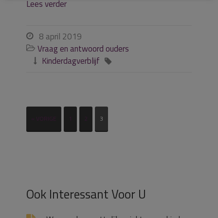
Lees verder
8 april 2019

Vraag en antwoord ouders

Kinderdagverblijf


« VORIGE
1
2
3
Ook Interessant Voor U