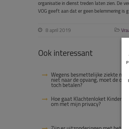
organisatie in dienst treden laten zien. De 
VOG geeft aan dat er geen belemmering is ge
8 april 2019
Vra


Ook interessant
P
Wegens besmettelijke ziekte mag
niet naar de opvang, moet de oud
toch betalen?
Hoe gaat Klachtenloket Kinderop
om met mijn privacy?
Zijn er uitzonderingen met betrek