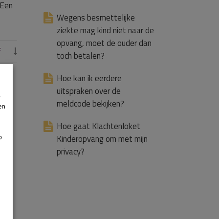
 Een
Wegens besmettelijke
ziekte mag kind niet naar de
opvang, moet de ouder dan
f

toch betalen?
Hoe kan ik eerdere
uitspraken over de
p
meldcode bekijken?
en
Hoe gaat Klachtenloket
p
Kinderopvang om met mijn
privacy?