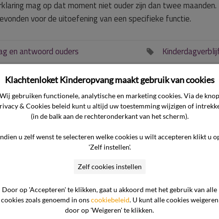
verklaring mag op dat moment niet ouder zijn dan twee maanden.
vonden voor de uitoefening van een specifieke functie.
ag en antwoord ouders
Kinderdagverblij

Klachtenloket Kinderopvang maakt gebruik van cookies
Wij gebruiken functionele, analytische en marketing cookies. Via de kno
rivacy & Cookies beleid kunt u altijd uw toestemming wijzigen of intrekk
(in de balk aan de rechteronderkant van het scherm).
 kind
Hoe kan ik eerdere uitspraken over de
er dan
meldcode bekijken?
Indien u zelf wenst te selecteren welke cookies u wilt accepteren klikt u o
'Zelf instellen'.
vang
Welke andere oplossingen zijn er
Zelf cookies instellen
mogelijk wanneer de pedagogische
medewerkers bezwaar hebben om
Door op 'Accepteren' te klikken, gaat u akkoord met het gebruik van alle
insuline toe te dienen?
cookies zoals genoemd in ons
cookiebeleid
. U kunt alle cookies weigeren
door op 'Weigeren' te klikken.
king
Mag mijn kind met diabetes naar de