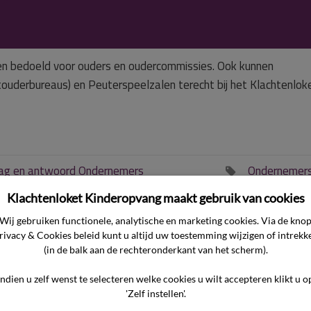
een bedoeld voor ouders en oudercommissies. Ook kunnen
uderbureaus) en Peuterspeelzalen terecht bij het Klachtenloke
ag en antwoord Ondernemers
Ondernemer

Klachtenloket Kinderopvang maakt gebruik van cookies
Wij gebruiken functionele, analytische en marketing cookies. Via de kno
rivacy & Cookies beleid kunt u altijd uw toestemming wijzigen of intrekk
(in de balk aan de rechteronderkant van het scherm).
hil tussen een klacht e
Indien u zelf wenst te selecteren welke cookies u wilt accepteren klikt u o
'Zelf instellen'.