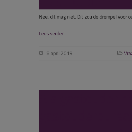
op de ouder?
Nee, dit mag niet. Dit zou de drempel voor o
Lees verder
8 april 2019
Vra


Als gastouder he
gastouderbureau