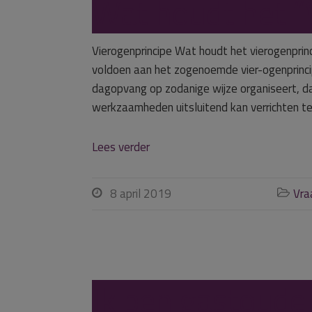
Wat houdt het “
Vierogenprincipe Wat houdt het vierogenprin
voldoen aan het zogenoemde vier-ogenprinci
dagopvang op zodanige wijze organiseert, da
werkzaamheden uitsluitend kan verrichten ter
Lees verder
8 april 2019
Vra


Ik ben gastouder