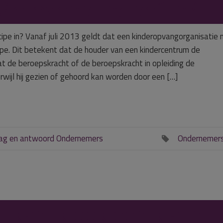
Vierogenprincipe” in?
cipe in? Vanaf juli 2013 geldt dat een kinderopvangorganisatie
pe. Dit betekent dat de houder van een kindercentrum de
t de beroepskracht of de beroepskracht in opleiding de
wijl hij gezien of gehoord kan worden door een […]
ag en antwoord Ondernemers
Ondernemer

, kan ik ook een klacht