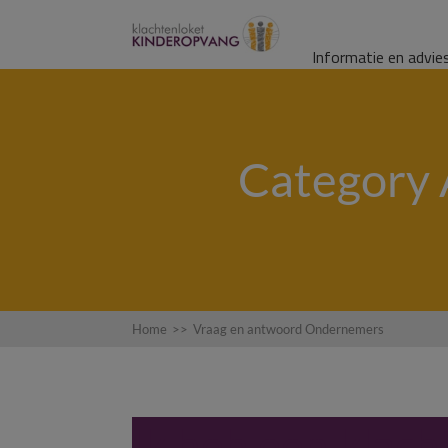
Informatie en advie
Category 
Home
>>
Vraag en antwoord Ondernemers
Ik heb een klach