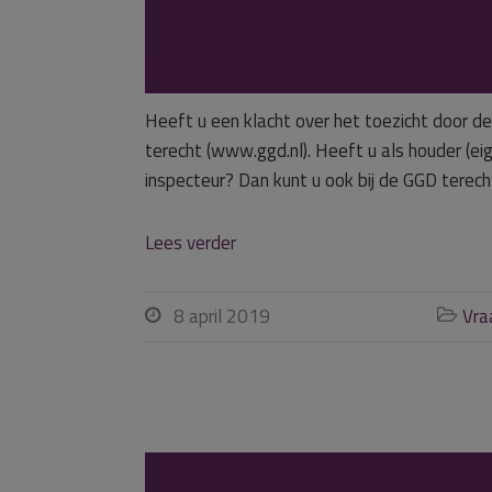
de GGD. Wat moe
Heeft u een klacht over het toezicht door de
terecht (www.ggd.nl). Heeft u als houder (ei
inspecteur? Dan kunt u ook bij de GGD terech
Lees verder
8 april 2019
Vra


Hoe lang moet i