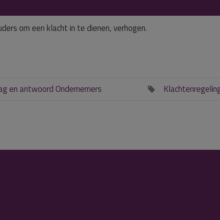
uders om een klacht in te dienen, verhogen.
ag en antwoord Ondernemers
Klachtenregelin

b ik een klacht over he
, waar ik ben