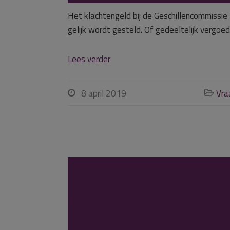
Het klachtengeld bij de Geschillencommissie 
gelijk wordt gesteld. Of gedeeltelijk vergoed 
Lees verder
8 april 2019
Vra


Mag de kinderop
behandelkosten 