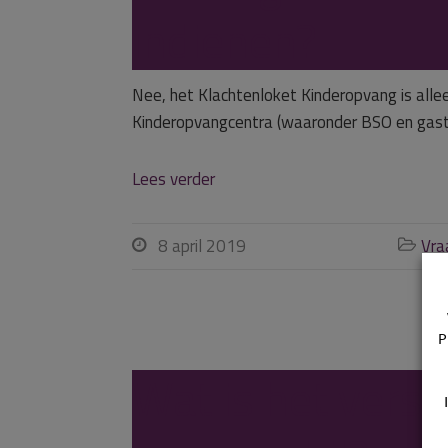
indienen?
Nee, het Klachtenloket Kinderopvang is all
Kinderopvangcentra (waaronder BSO en gasto
Lees verder
8 april 2019
Vra


P
Wat is het versc