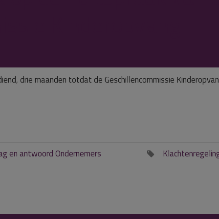
issie Kinderopvang
ediend, drie maanden totdat de Geschillencommissie Kinderopva
ag en antwoord Ondernemers
Klachtenregelin
