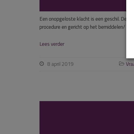
een geschil?
Een onopgeloste klacht is een geschil. De kl
procedure en gericht op het bemiddelen/ inf
Lees verder
8 april 2019
Vra


Zijn er kosten 
geschilbehandel