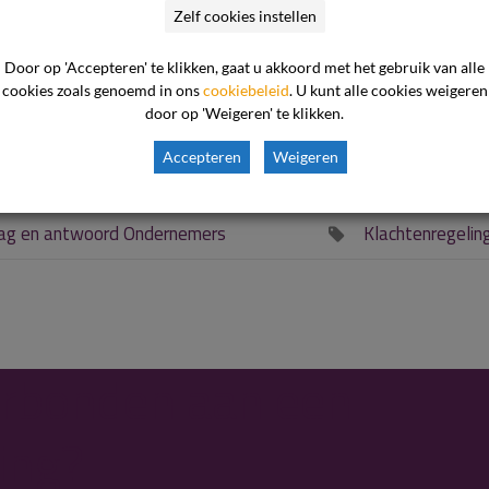
Zelf cookies instellen
achtenprocedure bij het Klachtenloket Kinderopvang is een infor
Door op 'Accepteren' te klikken, gaat u akkoord met het gebruik van alle
cookies zoals genoemd in ons
cookiebeleid
. U kunt alle cookies weigeren
ormatie verschaffen om de klacht samen op te lossen.
door op 'Weigeren' te klikken.
Accepteren
Weigeren
ag en antwoord Ondernemers
Klachtenregelin

verbonden aan een
ing?