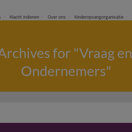
s
Klacht indienen
Over ons
Kinderopvangorganisatie
Archives for "Vraag e
Ondernemers"
t over de inspecteur va