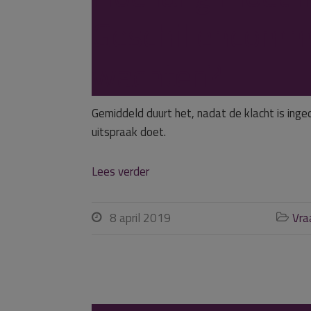
Geschillencomm
wachten?
Gemiddeld duurt het, nadat de klacht is ing
uitspraak doet.
Lees verder
8 april 2019
Vra

