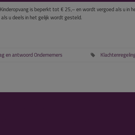
Kinderopvang is beperkt tot € 25,– en wordt vergoed als u in h
als u deels in het gelijk wordt gesteld.
ag en antwoord Ondernemers
Klachtenregelin

vangorganisatie de
van de klacht, verhalen