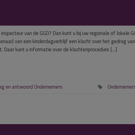
t ik doen?
 inspecteur van de GGD? Dan kunt u bij uw regionale of lokale 
genaar) van een kinderdagverblijf een klacht over het gedrag va
t. Daar kunt u informatie over de klachtenprocedure […]
ag en antwoord Ondernemers
Ondernemer

k op een uitspraak van 