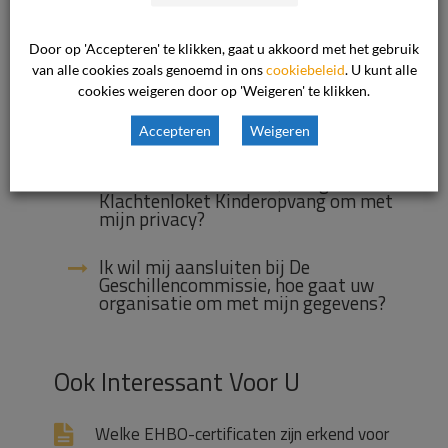
de meldcode bekijken?
Zoeken op nummer uitspraak in het
Door op 'Accepteren' te klikken, gaat u akkoord met het gebruik
overzicht
van alle cookies zoals genoemd in ons
cookiebeleid
. U kunt alle
cookies weigeren door op 'Weigeren' te klikken.
Hoe gaat Klachtenloket
Kinderopvang om met mijn privacy?
Accepteren
Weigeren
Ik ben een ondernemer, hoe gaat het
Klachtenloket Kinderopvang om met
mijn privacy?
Ik wil mij aansluiten bij De
Geschillencommissie, hoe gaat uw
organisatie om met mijn gegevens?
Ook Interessant Voor U
Welke EHBO-certificaten zijn erkend voor