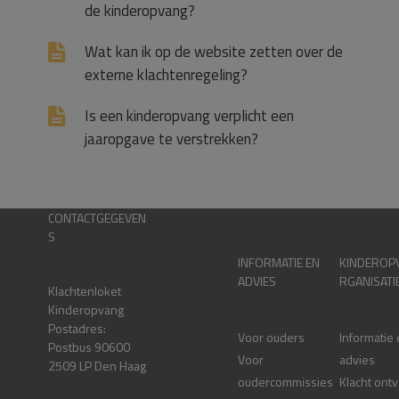
de kinderopvang?
Wat kan ik op de website zetten over de
externe klachtenregeling?
Is een kinderopvang verplicht een
jaaropgave te verstrekken?
CONTACTGEGEVEN
S
INFORMATIE EN
KINDEROP
ADVIES
RGANISATI
Klachtenloket
Kinderopvang
Postadres:
Voor ouders
Informatie
Postbus 90600
Voor
advies
2509 LP Den Haag
oudercommissies
Klacht ont