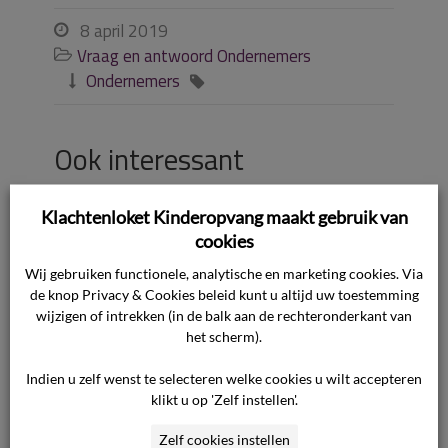
8 april 2019

Vraag en antwoord Ondernemers

Ondernemers


Ook interessant
Klachtenloket Kinderopvang maakt gebruik van
Welke EHBO-certificaten zijn erkend
cookies
voor de kinderopvang?
Wij gebruiken functionele, analytische en marketing cookies. Via
de knop Privacy & Cookies beleid kunt u altijd uw toestemming
Wat kan ik op de website zetten
over de externe klachtenregeling?
wijzigen of intrekken (in de balk aan de rechteronderkant van
het scherm).
Is een kinderopvang verplicht een
Indien u zelf wenst te selecteren welke cookies u wilt accepteren
jaaropgave te verstrekken?
klikt u op 'Zelf instellen'.
Hoe kan ik eerdere uitspraken over
Zelf cookies instellen