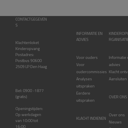
CONTACTGEGEVEN
S
INFORMATIE EN
KINDEROP
ADVIES
RGANISATI
Klachtenloket
Kinderopvang
Postadres:
Voor ouders
Informatie
Postbus 90600
Voor
advies
2509 LP Den Haag
oudercommissies
Klacht ont
Analyses
Aansluiten
uitspraken
Bel: 0900 -1877
Eerdere
(gratis)
OVER ONS
uitspraken
Openingstijden:
Op werkdagen
Over ons
KLACHT INDIENEN
van 10:00 tot
Nieuws
16:00