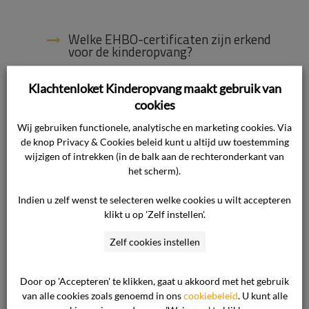
Welke EHBO-certificaten zijn erkend
voor de kinderopvang?
Wat kan ik op de website zetten
Klachtenloket Kinderopvang maakt gebruik van
over de externe klachtenregeling?
cookies
Wij gebruiken functionele, analytische en marketing cookies. Via
Is een kinderopvang verplicht een
jaaropgave te verstrekken?
de knop Privacy & Cookies beleid kunt u altijd uw toestemming
wijzigen of intrekken (in de balk aan de rechteronderkant van
het scherm).
Hoe kan ik eerdere uitspraken over
de meldcode bekijken?
Indien u zelf wenst te selecteren welke cookies u wilt accepteren
klikt u op 'Zelf instellen'.
Zoeken op nummer uitspraak in het
overzicht
Zelf cookies instellen
Hoe gaat Klachtenloket
Kinderopvang om met mijn privacy?
Door op 'Accepteren' te klikken, gaat u akkoord met het gebruik
van alle cookies zoals genoemd in ons
cookiebeleid
. U kunt alle