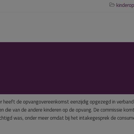
kindero

gging overeenkomst
egende reden enige
jkheid
r heeft de opvangovereenkomst eenzijdig opgezegd in verban
en die van de andere kinderen op de opvang. De commissie komt
echtigd was, onder meer omdat bij het intakegesprek de consum