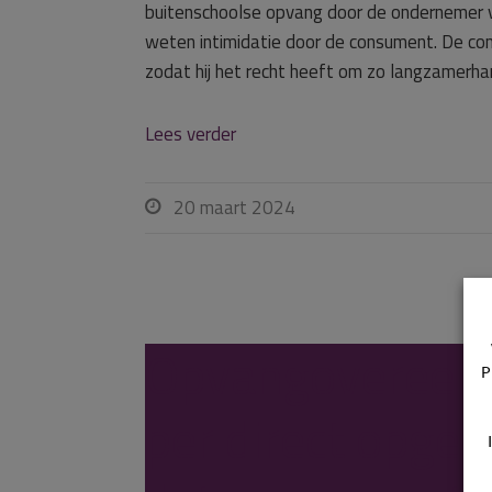
buitenschoolse opvang door de ondernemer
weten intimidatie door de consument. De con
zodat hij het recht heeft om zo langzamerha
Lees verder
20 maart 2024

Opvangovereen
P
per direct opge