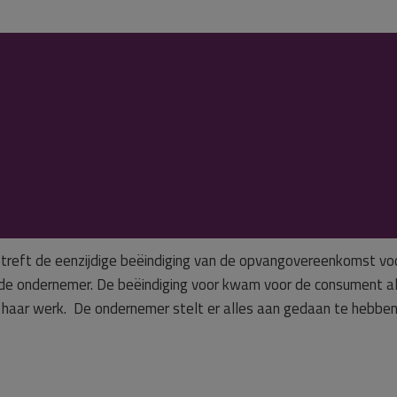
gging door ondernemer
wegende reden
gezien feiten en
n
etreft de eenzijdige beëindiging van de opvangovereenkomst vo
de ondernemer. De beëindiging voor kwam voor de consument a
r haar werk. De ondernemer stelt er alles aan gedaan te hebbe