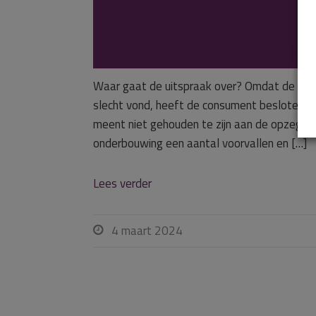
dat consument 
verschuldigd is.
Waar gaat de uitspraak over? Omdat de cons
slecht vond, heeft de consument besloten de
meent niet gehouden te zijn aan de opzegte
onderbouwing een aantal voorvallen en […]
Lees verder
4 maart 2024
