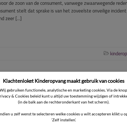
 voor de zoon van de consument, vanwege zwaarwegende reden
sument stelt dat sprake is van het zoveelste onveilige incident
nd zeer […]
kindero

Klachtenloket Kinderopvang maakt gebruik van cookies
komst door consument
Wij gebruiken functionele, analytische en marketing cookies. Via de kno
rivacy & Cookies beleid kunt u altijd uw toestemming wijzigen of intrekk
(in de balk aan de rechteronderkant van het scherm).
zegd, commissie bepaalt
Indien u zelf wenst te selecteren welke cookies u wilt accepteren klikt u o
'Zelf instellen'.