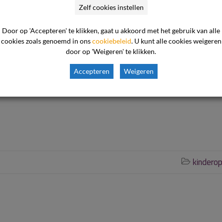
maand opvangkosten
Zelf cookies instellen
Door op 'Accepteren' te klikken, gaat u akkoord met het gebruik van alle
cookies zoals genoemd in ons
cookiebeleid
. U kunt alle cookies weigeren
door op 'Weigeren' te klikken.
ument de kwaliteit van dienstverlening van de ondernemer zo
Accepteren
Weigeren
 opvang van haar dochter per direct te beëindigen. De consume
rmijn van een maand en eist een schadevergoeding en ter
kindero
