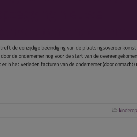
opzegging nieuwe
komst door onderneme
treft de eenzijdige beëindiging van de plaatsingsovereenkomst
 door de ondernemer nog voor de start van de overeengekome
er in het verleden facturen van de ondernemer (door onmacht) 
kindero
