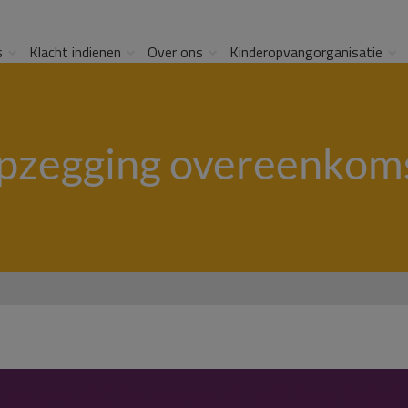
s
Klacht indienen
Over ons
Kinderopvangorganisatie
pzegging overeenkom
lingsachterstanden ge