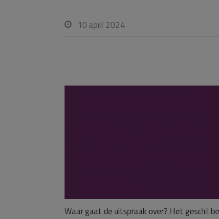
10 april 2024

Opzegging onde
opzegging wel i
ontbreken noodz
partijen
Waar gaat de uitspraak over? Het geschil b