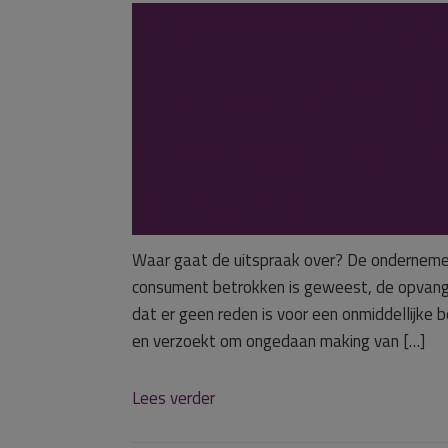
Ondernemer on
opzegging aange
opvanggroep nie
consument.
Waar gaat de uitspraak over? De ondernemer
consument betrokken is geweest, de opvang
dat er geen reden is voor een onmiddellijke b
en verzoekt om ongedaan making van […]
Lees verder