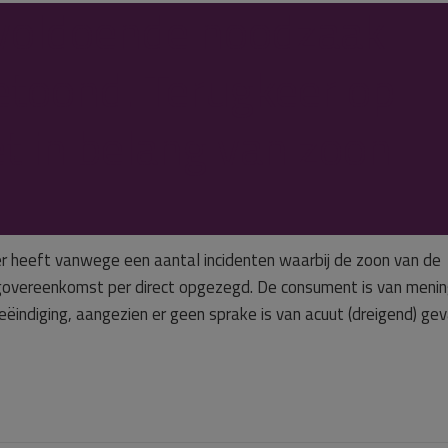
voldoende noodzaak
toond. Terugkeer op
t in belang van zoon
 heeft vanwege een aantal incidenten waarbij de zoon van de
overeenkomst per direct opgezegd. De consument is van meni
eëindiging, aangezien er geen sprake is van acuut (dreigend) ge