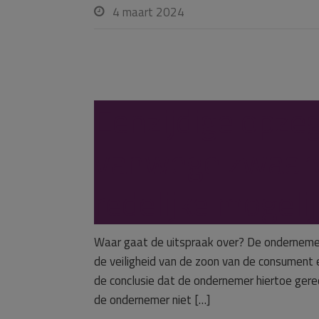
4 maart 2024

Eenzijdige opze
vanwege zwaarw
redelijke mogeli
Waar gaat de uitspraak over? De onderneme
de veiligheid van de zoon van de consument 
de conclusie dat de ondernemer hiertoe ger
de ondernemer niet […]