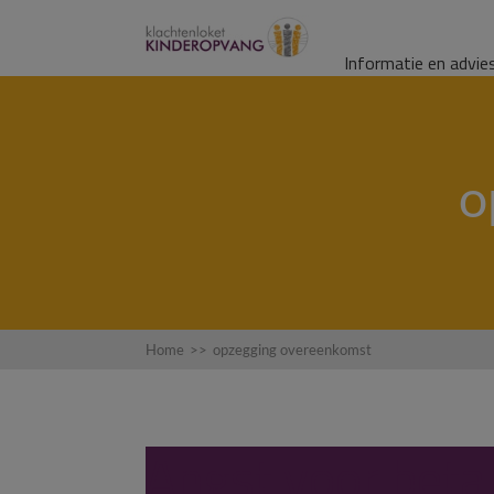
Informatie en advie
o
Home
>>
opzegging overeenkomst
Angst voor beta