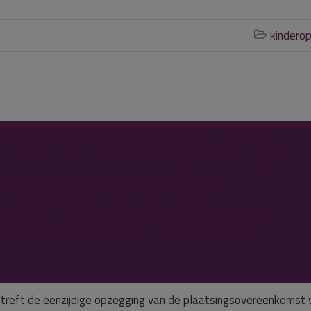
kindero

rnemer onzorgvuldig,
n stand vanwege
akelijke vertrouwen
etreft de eenzijdige opzegging van de plaatsingsovereenkomst 