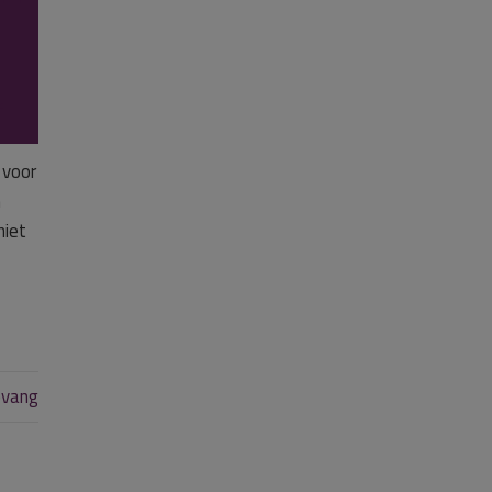
r
 voor
n
niet
pvang