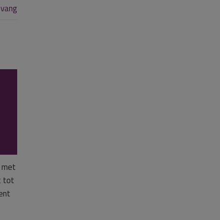
pvang
d met
 tot
ent