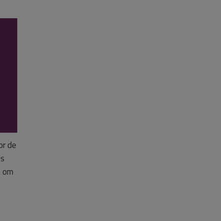
or de
ls
n om