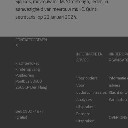
Sjoukes, mevrouw mr. M. Stroetenga, leden, in
aanwezigheid van mevrouw mr. J.C. Quint,
secretaris, op 22 januari 2024.
CONTACTGEGEVEN
S
INFORMATIE EN
KINDEROP
ADVIES
RGANISATI
Klachtenloket
Kinderopvang
Postadres:
Voor ouders
Informatie
Postbus 90600
Voor
advies
2509 LP Den Haag
oudercommissies
Klacht ont
Analyses
Aansluiten
uitspraken
Bel: 0900 -1877
Eerdere
(gratis)
OVER ONS
uitspraken