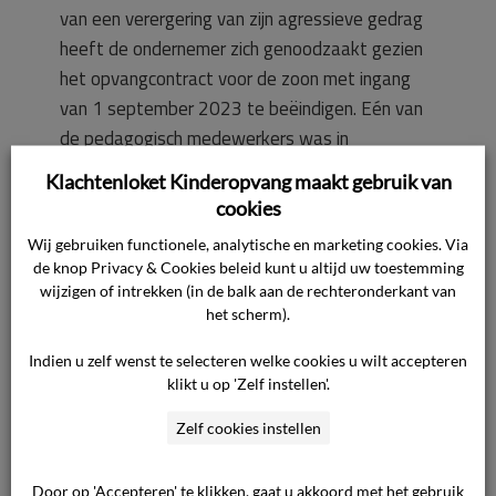
van een verergering van zijn agressieve gedrag
heeft de ondernemer zich genoodzaakt gezien
het opvangcontract voor de zoon met ingang
van 1 september 2023 te beëindigen. Eén van
de pedagogisch medewerkers was in
verwachting en zij is door de zoon behoorlijk in
Klachtenloket Kinderopvang maakt gebruik van
de buik geschopt. De veiligheid van de
cookies
medewerkers van de ondernemer was dan ook
Wij gebruiken functionele, analytische en marketing cookies. Via
in het geding. De consument heeft er
de knop Privacy & Cookies beleid kunt u altijd uw toestemming
vervolgens zelf voor gekozen het
wijzigen of intrekken (in de balk aan de rechteronderkant van
opvangcontract voor de dochter eveneens per 1
het scherm).
september 2023 op te zeggen. De ondernemer
Indien u zelf wenst te selecteren welke cookies u wilt accepteren
heeft de consument geadviseerd de dochter op
klikt u op 'Zelf instellen'.
de BSO te laten en heeft wederom
Zelf cookies instellen
alternatieven aangereikt voor passende opvang
voor de zoon waar hij beter tot zijn recht zou
Door op 'Accepteren' te klikken, gaat u akkoord met het gebruik