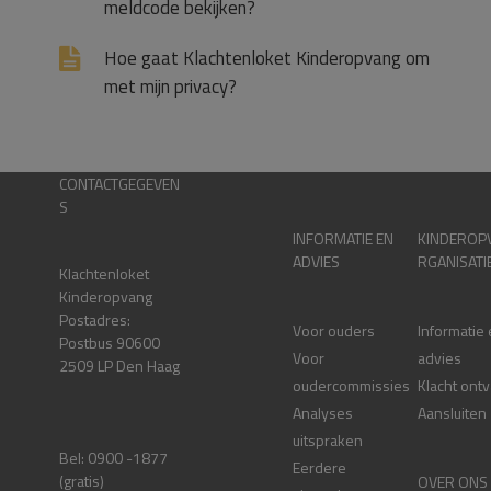
meldcode bekijken?
Hoe gaat Klachtenloket Kinderopvang om
met mijn privacy?
CONTACTGEGEVEN
S
INFORMATIE EN
KINDEROP
ADVIES
RGANISATI
Klachtenloket
Kinderopvang
Postadres:
Voor ouders
Informatie
Postbus 90600
Voor
advies
2509 LP Den Haag
oudercommissies
Klacht ont
Analyses
Aansluiten
uitspraken
Bel: 0900 -1877
Eerdere
(gratis)
OVER ONS