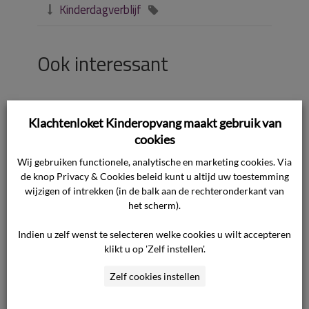
Kinderdagverblijf


Ook interessant
Wegens besmettelijke ziekte mag
Klachtenloket Kinderopvang maakt gebruik van
kind niet naar de opvang, moet de
ouder dan toch betalen?
cookies
Wij gebruiken functionele, analytische en marketing cookies. Via
Hoe kan ik eerdere uitspraken over
de knop Privacy & Cookies beleid kunt u altijd uw toestemming
de meldcode bekijken?
wijzigen of intrekken (in de balk aan de rechteronderkant van
het scherm).
Hoe gaat Klachtenloket
Kinderopvang om met mijn privacy?
Indien u zelf wenst te selecteren welke cookies u wilt accepteren
klikt u op 'Zelf instellen'.
Is een kinderopvang verplicht een
jaaropgave te verstrekken?
Zelf cookies instellen