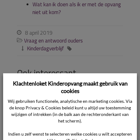
Wat kan ik doen als ik er met de opvang
niet uit kom?
8 april 2019

Vraag en antwoord ouders

Kinderdagverblijf


Ook interessant
Klachtenloket Kinderopvang maakt gebruik van
cookies
Wegens besmettelijke ziekte mag
kind niet naar de opvang, moet de
Wij gebruiken functionele, analytische en marketing cookies. Via
ouder dan toch betalen?
de knop Privacy & Cookies beleid kunt u altijd uw toestemming
wijzigen of intrekken (in de balk aan de rechteronderkant van
het scherm).
Hoe kan ik eerdere uitspraken over
de meldcode bekijken?
Indien u zelf wenst te selecteren welke cookies u wilt accepteren