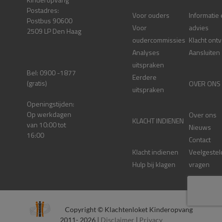
Postadres:
Voor ouders
Informatie
Postbus 90600
Voor
advies
2509 LP Den Haag
oudercommissies
Klacht ont
Analyses
Aansluiten
uitspraken
Bel: 0900 -1877
Eerdere
(gratis)
OVER ONS
uitspraken
Openingstijden:
Op werkdagen
Over ons
KLACHT INDIENEN
van 10:00 tot
Nieuws
16:00
Contact
Klacht indienen
Veelgestel
Hulp bij klagen
vragen
Copyright © Klachtenloket Kinderopvang
2011- 2026 |
Disclaimer
|
Privacy