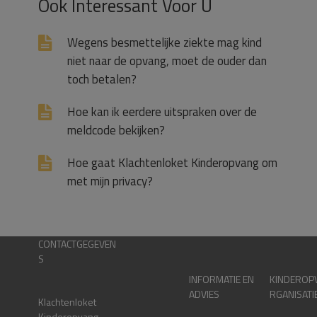
Ook Interessant Voor U
Wegens besmettelijke ziekte mag kind
niet naar de opvang, moet de ouder dan
toch betalen?
Hoe kan ik eerdere uitspraken over de
meldcode bekijken?
Hoe gaat Klachtenloket Kinderopvang om
met mijn privacy?
CONTACTGEGEVEN
S
INFORMATIE EN
KINDEROP
ADVIES
RGANISATI
Klachtenloket
Kinderopvang