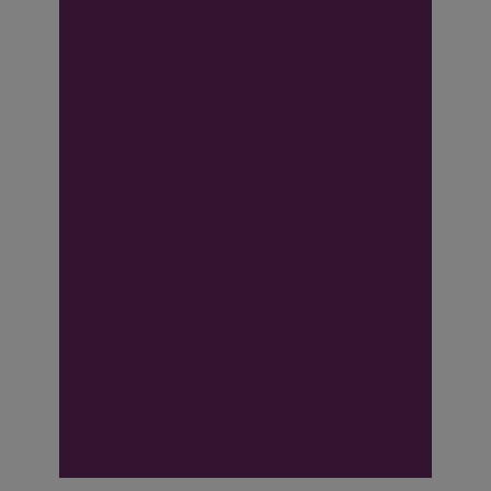
Gedrag en
wensen van
ouder maakt
uitvoeren
opvangovereenk
omst voor
ondernemer
onmogelijk