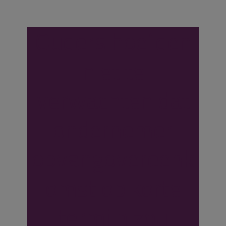
Ouders hoefden
niet te
verwachten dat
ondernemer
opvangovereenk
omst op korte
termijn zou