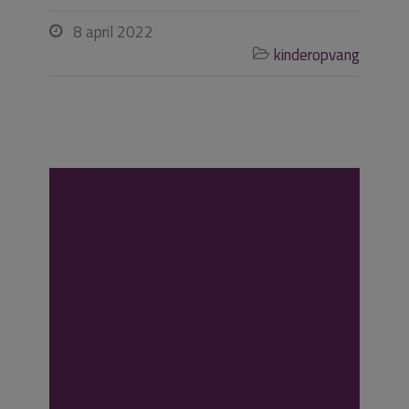
8 april 2022

kinderopvang

Gesloten opvang
door
personeelstekort
en oplopende
coronabesmettin