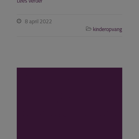
Lees verder
8 april 2022

kinderopvang

Consument heeft
tijdens
lockdownperiode
geen