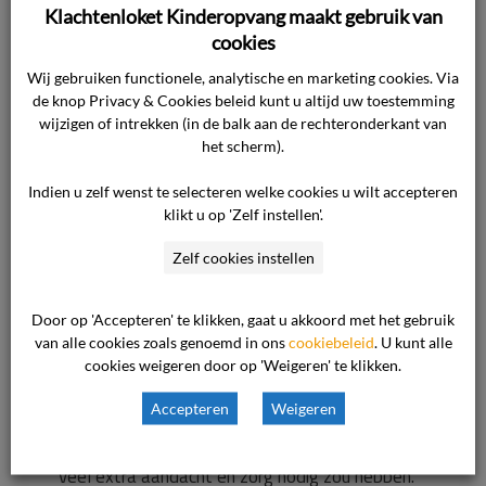
omst
Klachtenloket Kinderopvang maakt gebruik van
cookies
gerechtvaardigd:
Wij gebruiken functionele, analytische en marketing cookies. Via
de knop Privacy & Cookies beleid kunt u altijd uw toestemming
dochter
wijzigen of intrekken (in de balk aan de rechteronderkant van
het scherm).
consument heeft
Indien u zelf wenst te selecteren welke cookies u wilt accepteren
klikt u op 'Zelf instellen'.
specialistische
Zelf cookies instellen
opvang nodig
Door op 'Accepteren' te klikken, gaat u akkoord met het gebruik
van alle cookies zoals genoemd in ons
cookiebeleid
. U kunt alle
cookies weigeren door op 'Weigeren' te klikken.
Waar gaat de uitspraak over De ondernemer
Accepteren
Weigeren
heeft de opvangovereenkomst van de dochter
van de consument eenzijdig opgezegd omdat zij
veel extra aandacht en zorg nodig zou hebben.