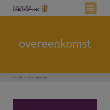

overeenkomst
Home
>>
overeenkomst
Opvangovereenk