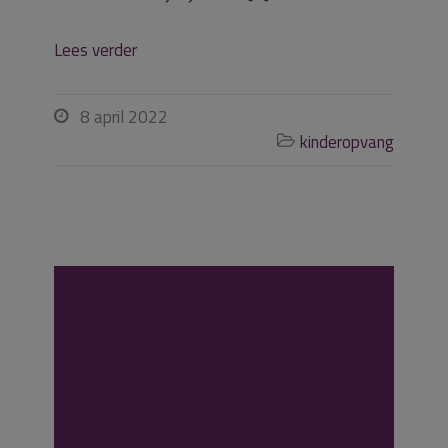
Lees verder
8 april 2022

kinderopvang

Ondernemer
heeft geen reden
om niet