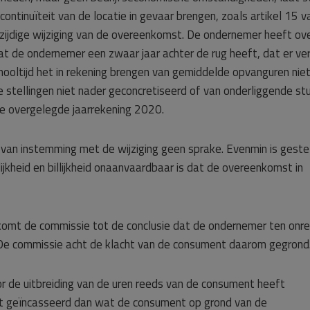
ntinuïteit van de locatie in gevaar brengen, zoals artikel 15 v
ijdige wijziging van de overeenkomst. De ondernemer heeft ov
de ondernemer een zwaar jaar achter de rug heeft, dat er ver
chooltijd het in rekening brengen van gemiddelde opvanguren nie
 stellingen niet nader geconcretiseerd of van onderliggende st
de overgelegde jaarrekening 2020.
van instemming met de wijziging geen sprake. Evenmin is geste
kheid en billijkheid onaanvaardbaar is dat de overeenkomst in
omt de commissie tot de conclusie dat de ondernemer ten onr
 De commissie acht de klacht van de consument daarom gegrond
r de uitbreiding van de uren reeds van de consument heeft
eft geïncasseerd dan wat de consument op grond van de