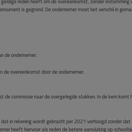
 geldige reden heeft om de overeenkomst, zonder instemming 
 consument is gegrond. De ondernemer moet het verschil in gem
an de ondernemer.
 van de overeenkomst door de ondernemer.
st de commissie naar de overgelegde stukken. In de kern komt 
dat in rekening wordt gebracht per 2021 verhoogd zonder dat
nemer heeft hiervoor als reden de betere aansluiting op schoolti