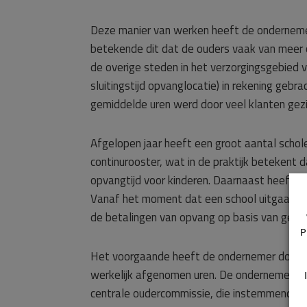
Deze manier van werken heeft de ondernemer 
betekende dit dat de ouders vaak van meer
de overige steden in het verzorgingsgebied v
sluitingstijd opvanglocatie) in rekening gebr
gemiddelde uren werd door veel klanten gezie
Afgelopen jaar heeft een groot aantal scho
continurooster, wat in de praktijk betekent da
opvangtijd voor kinderen. Daarnaast heeft de
Vanaf het moment dat een school uitgaat tot
de betalingen van opvang op basis van gemid
P
Het voorgaande heeft de ondernemer doen b
werkelijk afgenomen uren. De ondernemer he
centrale oudercommissie, die instemmend he