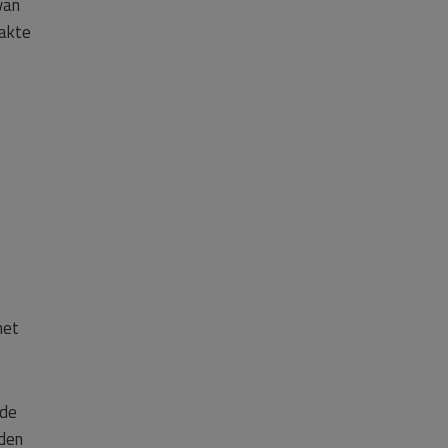
van
aakte
het
 de
jden