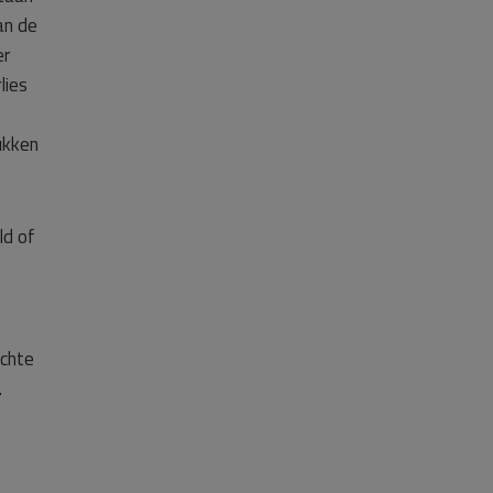
an de
er
lies
t
ukken
ld of
echte
.