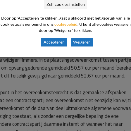
Zelf cookies instellen
een toename van 50,57 uur naar 52,67 uur per kind per maand.
Door op 'Accepteren' te klikken, gaat u akkoord met het gebruik van alle
cookies zoals genoemd in ons
cookiebeleid
. U kunt alle cookies weigeren
door op 'Weigeren' te klikken.
n.
Accepteren
Weigeren
 de ondernemer in de onderhavige zaak gerechtigd was de
 wijzigen. Immers, in de plaatsingsovereenkomst tussen partij
t om opvang gedurende gemiddeld 50,57 uur per maand (berek
 dit feitelijk gewijzigd naar gemiddeld 52,67 uur per maand.
spunt in het overeenkomstenrecht is dat gemaakte afspraken
 een contractspartij een overeenkomst niet eenzijdig kan wijzi
 overeenkomst of de daarvan deel uitmakende algemene voorwa
ziging toestaat, als zonder een dergelijke bepaling de ene
 andere contractspartij daarmee instemt of wanneer het naar