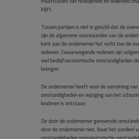
maatstaven van redelijkheid en billijkheid o
blijft.
Tussen partijen is niet in geschil dat de o
zijn de algemene voorwaarden van de onderne
kent aan de ondernemer het recht toe de ov
redenen. Zwaarwegende redenen zijn volgens d
wel bedrijfseconomische omstandigheden die d
brengen.
De ondernemer heeft voor de verruiming van
omstandigheden en wijziging van het schoolr
kinderen is ontstaan.
De door de ondernemer genoemde omstandigh
door de ondernemer niet. Naar het oordeel 
omstandigheden organisatorische omstandig