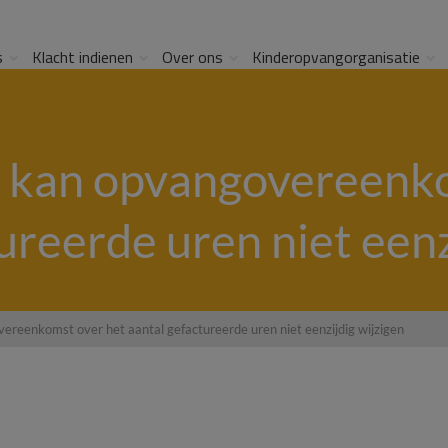
s
Klacht indienen
Over ons
Kinderopvangorganisatie
kan opvangovereenko
ureerde uren niet eenz
eenkomst over het aantal gefactureerde uren niet eenzijdig wijzigen