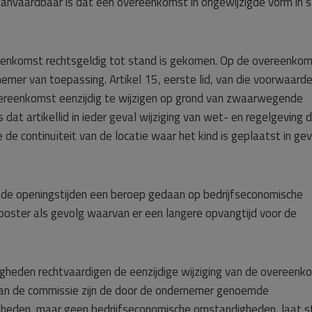
naanvaardbaar is dat een overeenkomst in ongewijzigde vorm in 
vereenkomst rechtsgeldig tot stand is gekomen. Op de overeenko
mer van toepassing. Artikel 15, eerste lid, van die voorwaard
ereenkomst eenzijdig te wijzigen op grond van zwaarwegende
at artikellid in ieder geval wijziging van wet- en regelgeving 
e continuïteit van de locatie waar het kind is geplaatst in ge
 de openingstijden een beroep gedaan op bedrijfseconomische
ooster als gevolg waarvan er een langere opvangtijd voor de
eden rechtvaardigen de eenzijdige wijziging van de overeenk
van de commissie zijn de door de ondernemer genoemde
heden, maar geen bedrijfseconomische omstandigheden, laat s