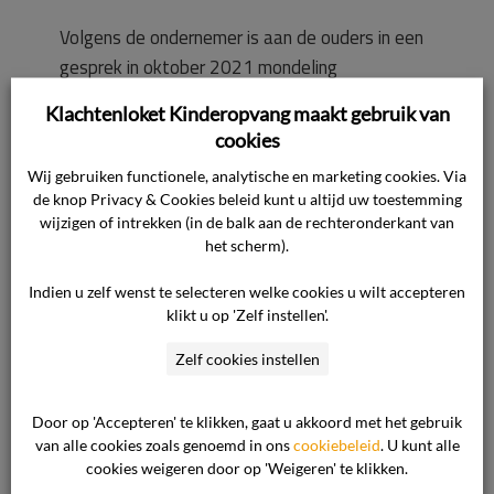
Volgens de ondernemer is aan de ouders in een
gesprek in oktober 2021 mondeling
aangegeven dat de situatie met hun zoon op de
Klachtenloket Kinderopvang maakt gebruik van
locatie niet langer te handhaven was en dat de
cookies
ouders zouden moeten gaan zoeken naar een
Wij gebruiken functionele, analytische en marketing cookies. Via
andere opvanglocatie. De ondernemer raadt de
de knop Privacy & Cookies beleid kunt u altijd uw toestemming
ouders tijdens dit gesprek aan zich hiertoe aan
wijzigen of intrekken (in de balk aan de rechteronderkant van
te melden bij het wijkteam. Tijdens het gesprek
het scherm).
van 3 december 2021 is opnieuw aangegeven
Indien u zelf wenst te selecteren welke cookies u wilt accepteren
dat de locatie geen passende opvang meer kon
klikt u op 'Zelf instellen'.
bieden en dat de ouders zich dienen aan te
Zelf cookies instellen
melden bij het wijkteam.
Door op 'Accepteren' te klikken, gaat u akkoord met het gebruik
De ondernemer stelt dat de ouders vanaf
van alle cookies zoals genoemd in ons
cookiebeleid
. U kunt alle
oktober 2021 hadden moeten en kunnen
cookies weigeren door op 'Weigeren' te klikken.
verwachten dat de ondernemer op enig moment