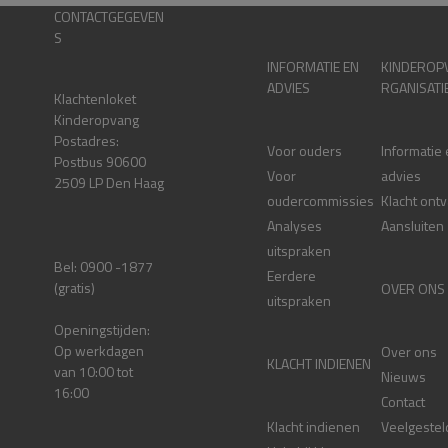
CONTACTGEGEVEN
S
INFORMATIE EN
KINDEROP
ADVIES
RGANISATI
Klachtenloket
Kinderopvang
Postadres:
Voor ouders
Informatie
Postbus 90600
Voor
advies
2509 LP Den Haag
oudercommissies
Klacht ont
Analyses
Aansluiten
uitspraken
Bel: 0900 -1877
Eerdere
(gratis)
OVER ONS
uitspraken
Openingstijden:
Op werkdagen
Over ons
KLACHT INDIENEN
van 10:00 tot
Nieuws
16:00
Contact
Klacht indienen
Veelgestel