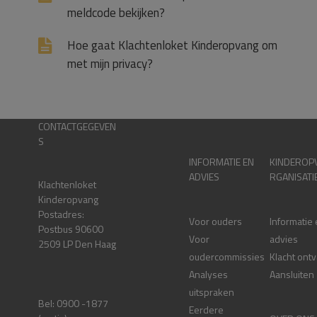
meldcode bekijken?
Hoe gaat Klachtenloket Kinderopvang om
met mijn privacy?
CONTACTGEGEVEN
S
INFORMATIE EN
KINDEROP
ADVIES
RGANISATI
Klachtenloket
Kinderopvang
Postadres:
Voor ouders
Informatie
Postbus 90600
Voor
advies
2509 LP Den Haag
oudercommissies
Klacht ont
Analyses
Aansluiten
uitspraken
Bel: 0900 -1877
Eerdere