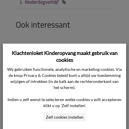
Kinderdagverblijf


Ook interessant
Wegens besmettelijke ziekte mag
kind niet naar de opvang, moet de
Klachtenloket Kinderopvang maakt gebruik van
ouder dan toch betalen?
cookies
Wij gebruiken functionele, analytische en marketing cookies. Via
Hoe kan ik eerdere uitspraken over
de meldcode bekijken?
de knop Privacy & Cookies beleid kunt u altijd uw toestemming
wijzigen of intrekken (in de balk aan de rechteronderkant van
het scherm).
Hoe gaat Klachtenloket
Kinderopvang om met mijn privacy?
Indien u zelf wenst te selecteren welke cookies u wilt accepteren
klikt u op 'Zelf instellen'.
Zoeken op nummer uitspraak in het
overzicht
Zelf cookies instellen
Wegens besmettelijke ziekte mag