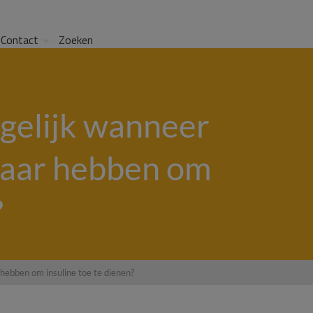
Contact
Zoeken
ogelijk wanneer
aar hebben om
?
ebben om insuline toe te dienen?