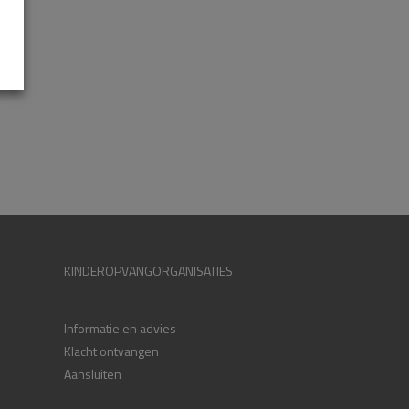
KINDEROPVANGORGANISATIES
Informatie en advies
Klacht ontvangen
Aansluiten