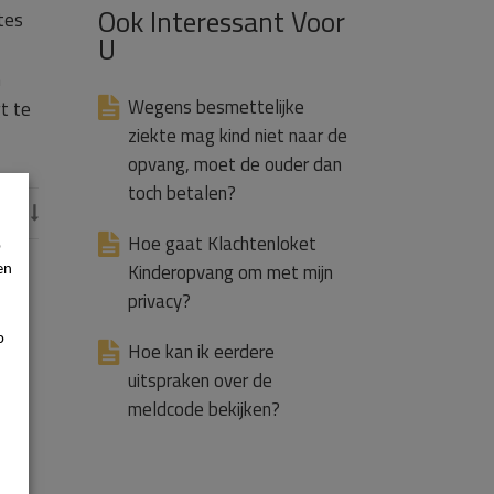
Ook Interessant Voor
tes
U
n
Wegens besmettelijke
t te
ziekte mag kind niet naar de
opvang, moet de ouder dan
toch betalen?
d

Hoe gaat Klachtenloket
p
en
Kinderopvang om met mijn
privacy?
p
Hoe kan ik eerdere
uitspraken over de
meldcode bekijken?