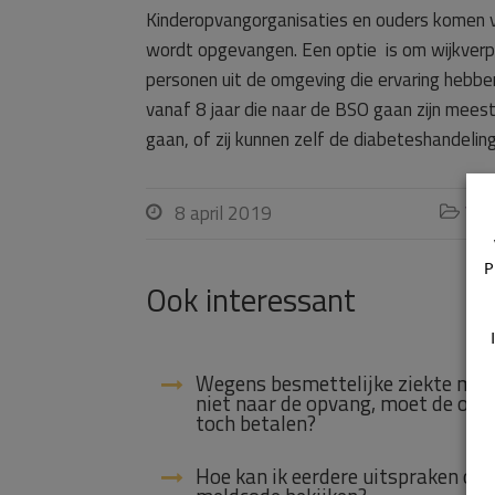
Kinderopvangorganisaties en ouders komen v
wordt opgevangen. Een optie is om wijkverplee
personen uit de omgeving die ervaring hebbe
vanaf 8 jaar die naar de BSO gaan zijn meest
gaan, of zij kunnen zelf de diabeteshandelin
8 april 2019
Vra


P
Ook interessant
Wegens besmettelijke ziekte mag
niet naar de opvang, moet de oud
toch betalen?
Hoe kan ik eerdere uitspraken ove