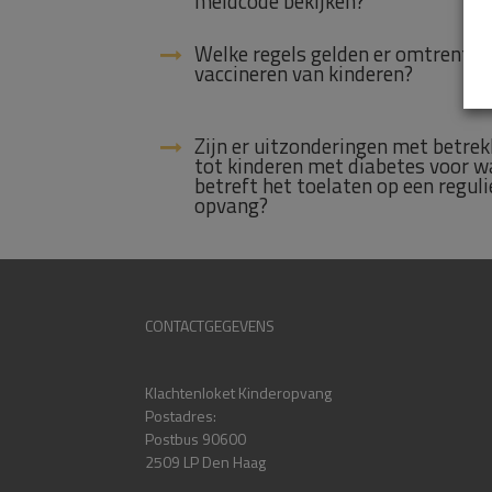
meldcode bekijken?
Welke regels gelden er omtrent h
vaccineren van kinderen?
Zijn er uitzonderingen met betrek
tot kinderen met diabetes voor w
betreft het toelaten op een reguli
opvang?
CONTACTGEGEVENS
Klachtenloket Kinderopvang
Postadres:
Postbus 90600
2509 LP Den Haag