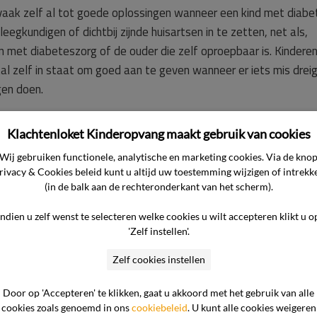
aak zelf al tot goede oplossingen wanneer een kind met diabe
gkundigen of dichtbij zijnde huisartsen in te zetten, net als,
n met diabeteszorg of de ouder die zelf oproepbaar is. Kindere
al zelf in staat om goed aan te geven wanneer er iets mis dreig
gen doen.
Klachtenloket Kinderopvang maakt gebruik van cookies
ag en antwoord ouders
Gezondhei

Wij gebruiken functionele, analytische en marketing cookies. Via de kno
rivacy & Cookies beleid kunt u altijd uw toestemming wijzigen of intrekk
(in de balk aan de rechteronderkant van het scherm).
Indien u zelf wenst te selecteren welke cookies u wilt accepteren klikt u o
'Zelf instellen'.
 kind
Hoe gaat Klachtenloket Kinderopvang
er dan
om met mijn privacy?
Zelf cookies instellen
Door op 'Accepteren' te klikken, gaat u akkoord met het gebruik van alle
r de
Wat kunt u doen als er sprake is van
cookies zoals genoemd in ons
cookiebeleid
. U kunt alle cookies weigeren