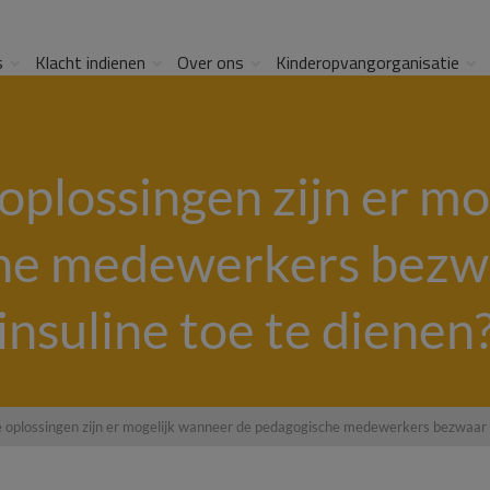
s
Klacht indienen
Over ons
Kinderopvangorganisatie
plossingen zijn er m
che medewerkers bezw
insuline toe te dienen
 oplossingen zijn er mogelijk wanneer de pedagogische medewerkers bezwaar h