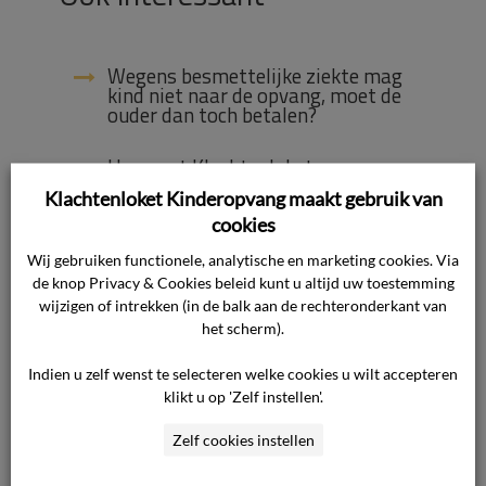
Wegens besmettelijke ziekte mag
kind niet naar de opvang, moet de
ouder dan toch betalen?
Hoe gaat Klachtenloket
Kinderopvang om met mijn privacy?
Klachtenloket Kinderopvang maakt gebruik van
cookies
Hoe kan ik eerdere uitspraken over
de meldcode bekijken?
Wij gebruiken functionele, analytische en marketing cookies. Via
de knop Privacy & Cookies beleid kunt u altijd uw toestemming
Welke regels gelden er omtrent het
wijzigen of intrekken (in de balk aan de rechteronderkant van
vaccineren van kinderen?
het scherm).
Indien u zelf wenst te selecteren welke cookies u wilt accepteren
Mag een pedagogisch medewerker
insuline toedienen aan mijn kind op
klikt u op 'Zelf instellen'.
de opvang?
Zelf cookies instellen
Welke andere oplossingen zijn er