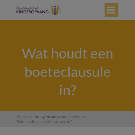

Wat houdt een
boeteclausule
in?
Home
>>
Vraag en antwoord ouders
>>
Wat houdt een boeteclausule in?