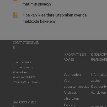
met mijn privacy?
Hoe kan ik eerdere uitspraken over de
meldcode bekijken?
CONTACTGEGEVEN
S
INFORMATIE EN
KINDEROP
ADVIES
RGANISATI
Klachtenloket
Kinderopvang
Postadres:
Voor ouders
Informatie
Postbus 90600
Voor
advies
2509 LP Den Haag
oudercommissies
Klacht ont
Analyses
Aansluiten
uitspraken
Bel: 0900 -1877
Eerdere