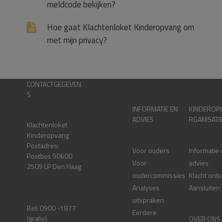
meldcode bekijken?
Hoe gaat Klachtenloket Kinderopvang om
met mijn privacy?
CONTACTGEGEVEN
S
INFORMATIE EN
KINDEROP
ADVIES
RGANISATI
Klachtenloket
Kinderopvang
Postadres:
Voor ouders
Informatie
Postbus 90600
Voor
advies
2509 LP Den Haag
oudercommissies
Klacht ont
Analyses
Aansluiten
uitspraken
Bel: 0900 -1877
Eerdere
(gratis)
OVER ONS