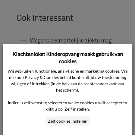
Ook interessant
Wegens besmettelijke ziekte mag
kind niet naar de opvang, moet de
ouder dan toch betalen?
Klachtenloket Kinderopvang maakt gebruik van
cookies
Hoe kan ik eerdere uitspraken over
de meldcode bekijken?
Wij gebruiken functionele, analytische en marketing cookies. Via
de knop Privacy & Cookies beleid kunt u altijd uw toestemming
wijzigen of intrekken (in de balk aan de rechteronderkant van
Hoe gaat Klachtenloket
Kinderopvang om met mijn privacy?
het scherm).
Indien u zelf wenst te selecteren welke cookies u wilt accepteren
Mijn kind heeft diabetes, wat nu?
klikt u op 'Zelf instellen'.
Is het melden van vermoedens bij
Zelf cookies instellen
Veilig Thuis verplicht?