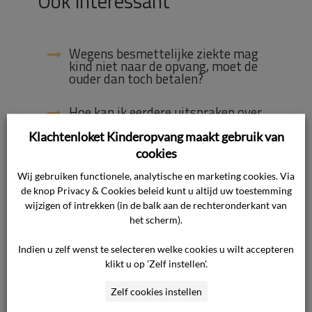
Ook interessant
Wegens besmettelijke ziekte mag
kind niet naar de opvang, moet de
ouder dan toch betalen?
Hoe kan ik eerdere uitspraken over
de meldcode bekijken?
Klachtenloket Kinderopvang maakt gebruik van
cookies
Hoe gaat Klachtenloket
Kinderopvang om met mijn privacy?
Wij gebruiken functionele, analytische en marketing cookies. Via
de knop Privacy & Cookies beleid kunt u altijd uw toestemming
Mag een pedagogisch medewerker
wijzigen of intrekken (in de balk aan de rechteronderkant van
insuline toedienen aan mijn kind op
het scherm).
de opvang?
Indien u zelf wenst te selecteren welke cookies u wilt accepteren
Welke andere oplossingen zijn er
klikt u op 'Zelf instellen'.
mogelijk wanneer de pedagogische
medewerkers bezwaar hebben om
Zelf cookies instellen
insuline toe te dienen?