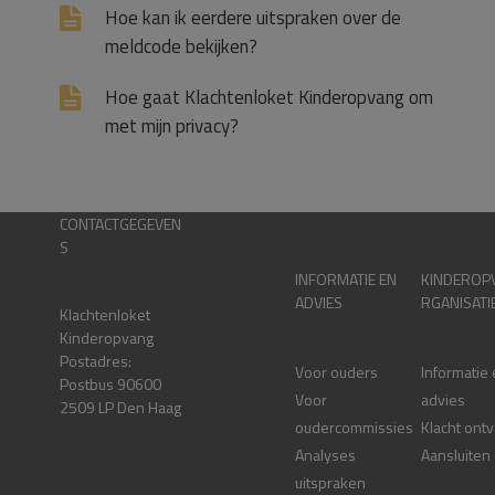
Hoe kan ik eerdere uitspraken over de
meldcode bekijken?
Hoe gaat Klachtenloket Kinderopvang om
met mijn privacy?
CONTACTGEGEVEN
S
INFORMATIE EN
KINDEROP
ADVIES
RGANISATI
Klachtenloket
Kinderopvang
Postadres:
Voor ouders
Informatie
Postbus 90600
Voor
advies
2509 LP Den Haag
oudercommissies
Klacht ont
Analyses
Aansluiten
uitspraken