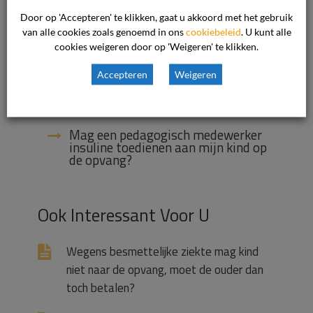
Door op 'Accepteren' te klikken, gaat u akkoord met het gebruik
Wat kunt u doen als er sprake is van
van alle cookies zoals genoemd in ons
cookiebeleid
. U kunt alle
discriminatie binnen de
cookies weigeren door op 'Weigeren' te klikken.
kinderopvang?
Accepteren
Weigeren
Welke regels gelden er omtrent het
vaccineren van kinderen?
Mag een pedagogisch medewerker
insuline toedienen aan mijn kind op
de opvang?
Ook Interessant Voor U
Wegens besmettelijke ziekte mag kind
niet naar de opvang, moet de ouder dan
toch betalen?