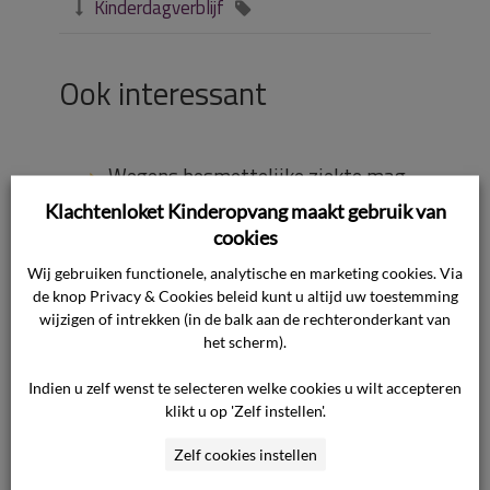
Kinderdagverblijf


Ook interessant
Wegens besmettelijke ziekte mag
kind niet naar de opvang, moet de
Klachtenloket Kinderopvang maakt gebruik van
ouder dan toch betalen?
cookies
Hoe kan ik eerdere uitspraken over
Wij gebruiken functionele, analytische en marketing cookies. Via
de meldcode bekijken?
de knop Privacy & Cookies beleid kunt u altijd uw toestemming
wijzigen of intrekken (in de balk aan de rechteronderkant van
Hoe gaat Klachtenloket
het scherm).
Kinderopvang om met mijn privacy?
Indien u zelf wenst te selecteren welke cookies u wilt accepteren
Mijn kind heeft diabetes, wat nu?
klikt u op 'Zelf instellen'.
Zelf cookies instellen
Is het melden van vermoedens bij
Veilig Thuis verplicht?