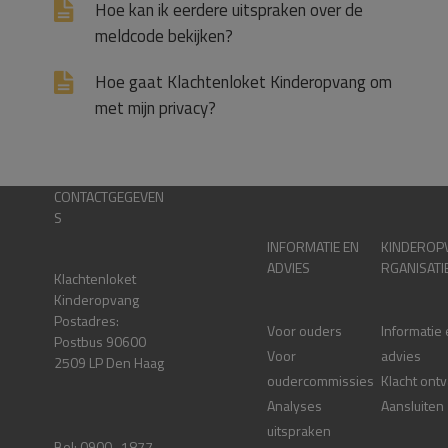
Hoe kan ik eerdere uitspraken over de
meldcode bekijken?
Hoe gaat Klachtenloket Kinderopvang om
met mijn privacy?
CONTACTGEGEVEN
S
INFORMATIE EN
KINDEROP
ADVIES
RGANISATI
Klachtenloket
Kinderopvang
Postadres:
Voor ouders
Informatie
Postbus 90600
Voor
advies
2509 LP Den Haag
oudercommissies
Klacht ont
Analyses
Aansluiten
uitspraken
Bel: 0900 -1877