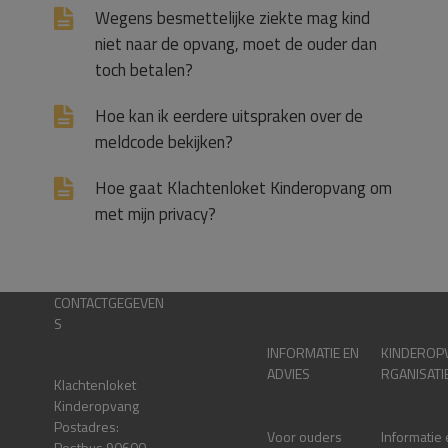
Wegens besmettelijke ziekte mag kind
niet naar de opvang, moet de ouder dan
toch betalen?
Hoe kan ik eerdere uitspraken over de
meldcode bekijken?
Hoe gaat Klachtenloket Kinderopvang om
met mijn privacy?
CONTACTGEGEVEN
S
INFORMATIE EN
KINDEROP
ADVIES
RGANISATI
Klachtenloket
Kinderopvang
Postadres:
Voor ouders
Informatie
Postbus 90600