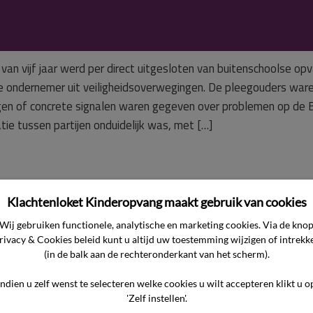
sproblemen pleegkind
an vijf jaar werd per direct uitgesloten van buitenschoolse op
 ondernemer uit veiligheidsoverwegingen. De pleegouders war
gen of concrete signalen waren gegeven over problemen op de 
e tussen partijen onduidelijk was, met […]
Klachtenloket Kinderopvang maakt gebruik van cookies
kindero

Wij gebruiken functionele, analytische en marketing cookies. Via de kno
rivacy & Cookies beleid kunt u altijd uw toestemming wijzigen of intrekk
(in de balk aan de rechteronderkant van het scherm).
Indien u zelf wenst te selecteren welke cookies u wilt accepteren klikt u o
'Zelf instellen'.