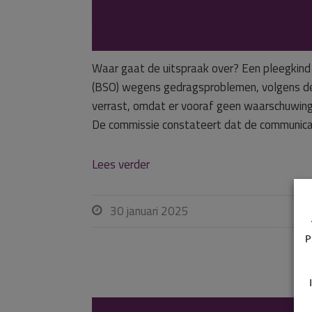
vanwege gedrag
Waar gaat de uitspraak over? Een pleegkind v
(BSO) wegens gedragsproblemen, volgens de
verrast, omdat er vooraf geen waarschuwin
De commissie constateert dat de communicati
Lees verder
30 januari 2025

P