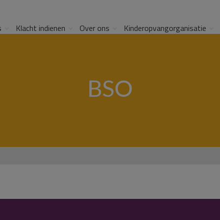
s
Klacht indienen
Over ons
Kinderopvangorganisatie
BSO
deropvangcontract