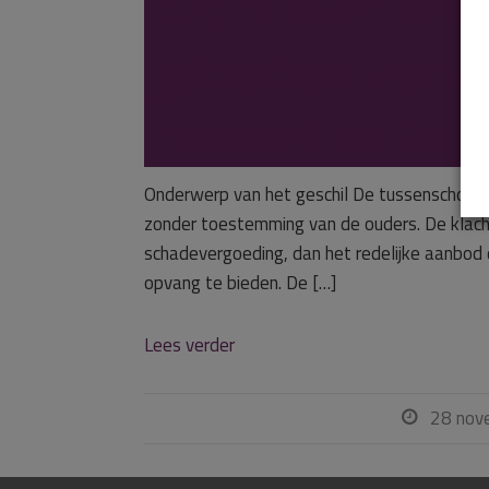
Klacht over het
gebruiken van fo
nieuwsbrief ter
Onderwerp van het geschil De tussenschoolse
zonder toestemming van de ouders. De klacht
schadevergoeding, dan het redelijke aanbo
opvang te bieden. De […]
Lees verder
28 nov
