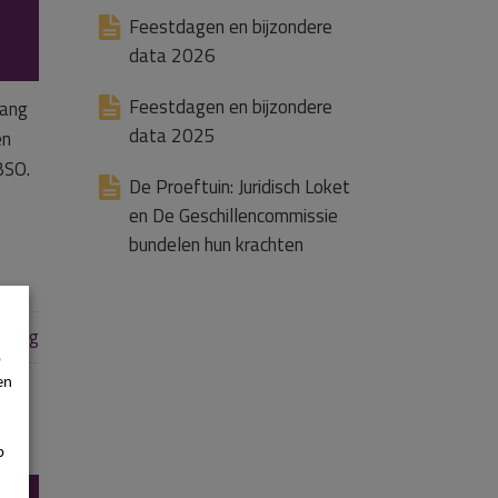
Feestdagen en bijzondere
data 2026
Feestdagen en bijzondere
vang
data 2025
en
BSO.
De Proeftuin: Juridisch Loket
en De Geschillencommissie
bundelen hun krachten
pvang
p
en
p