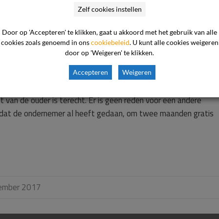
 zonder toestemming
Zelf cookies instellen
to kind voor digitale
Door op 'Accepteren' te klikken, gaat u akkoord met het gebruik van alle
cookies zoals genoemd in ons
cookiebeleid
. U kunt alle cookies weigeren
echt
door op 'Weigeren' te klikken.
Accepteren
Weigeren
 opvang (TSO) plaatste een foto van het kind in een nieuwsbri
 van de ouder is terecht. Er is geen reden voor een andere
d dat de ondernemer al heeft gedaan, om twee maanden gratis
ember 2017