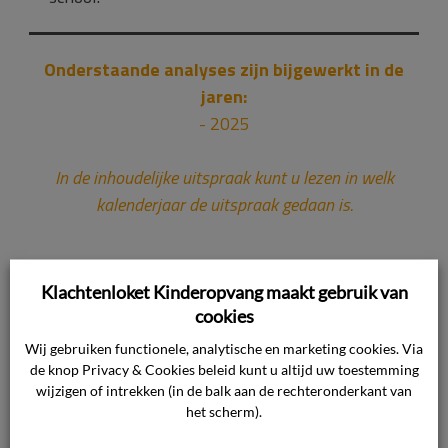
Onderstaande analyses zijn bijgewerkt in de
jaren:
- 2025
In de inhoudelijke uitspraak kunt u lezen in welk
kalenderjaar de uitspraak gedaan is.
Klachtenloket Kinderopvang maakt gebruik van
cookies
Relevante uitspraken
Wij gebruiken functionele, analytische en marketing cookies. Via
de knop Privacy & Cookies beleid kunt u altijd uw toestemming
Uitspraak 117670 (van 4 juli 2018)
wijzigen of intrekken (in de balk aan de rechteronderkant van
In de zaak
117670
was in de overeenkomst en de
het scherm).
algemene voorwaarden niets geregeld over