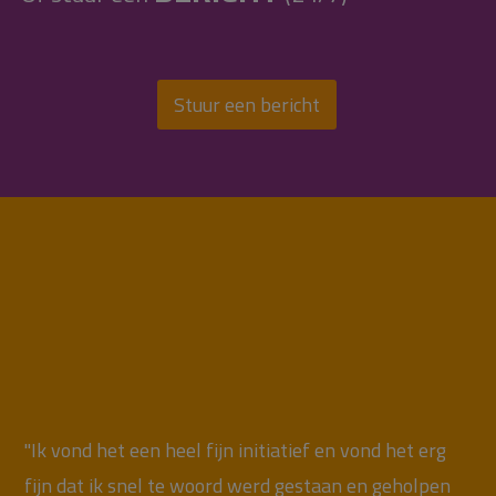
Stuur een bericht
"Ik vond het een heel fijn initiatief en vond het erg
fijn dat ik snel te woord werd gestaan en geholpen