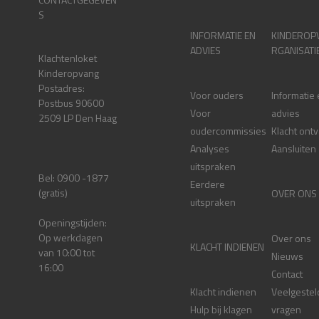
S
INFORMATIE EN
KINDEROP
ADVIES
RGANISATI
Klachtenloket
Kinderopvang
Postadres:
Voor ouders
Informatie
Postbus 90600
Voor
advies
2509 LP Den Haag
oudercommissies
Klacht ont
Analyses
Aansluiten
uitspraken
Bel: 0900 -1877
Eerdere
(gratis)
OVER ONS
uitspraken
Openingstijden:
Op werkdagen
Over ons
KLACHT INDIENEN
van 10:00 tot
Nieuws
16:00
Contact
Klacht indienen
Veelgestel
Hulp bij klagen
vragen