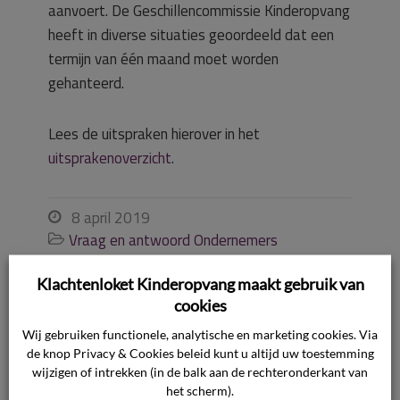
aanvoert. De Geschillencommissie Kinderopvang
heeft in diverse situaties geoordeeld dat een
termijn van één maand moet worden
gehanteerd.
Lees de uitspraken hierover in het
uitsprakenoverzicht
.
8 april 2019

Vraag en antwoord Ondernemers

Contract


Klachtenloket Kinderopvang maakt gebruik van
cookies
Ook interessant
Wij gebruiken functionele, analytische en marketing cookies. Via
de knop Privacy & Cookies beleid kunt u altijd uw toestemming
wijzigen of intrekken (in de balk aan de rechteronderkant van
het scherm).