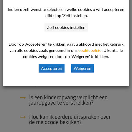
Welke EHBO-certificaten zijn erkend
voor de kinderopvang?
Indien u zelf wenst te selecteren welke cookies u wilt accepteren
klikt u op 'Zelf instellen'.
Wat kan ik op de website zetten
over de externe klachtenregeling?
Zelf cookies instellen
Mag een opvang een contract
weigeren/opzeggen wanneer mijn
Door op 'Accepteren' te klikken, gaat u akkoord met het gebruik
kind diabetes blijkt te hebben?
van alle cookies zoals genoemd in ons
cookiebeleid
. U kunt alle
cookies weigeren door op 'Weigeren' te klikken.
Wat kan ik doen als ik er met de
opvang niet uit kom?
Accepteren
Weigeren
Mijn kind heeft diabetes, wat nu?
Is een kinderopvang verplicht een
jaaropgave te verstrekken?
Hoe kan ik eerdere uitspraken over
de meldcode bekijken?