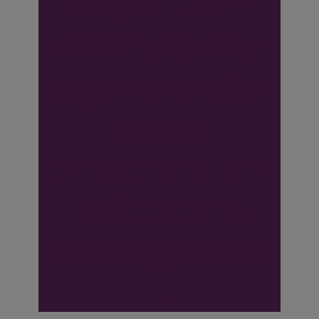
verplicht om
opvang op vrije
dagen te bieden
als dat
contractueel niet
met ouder is
overeengekomen
.