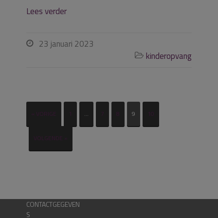
Lees verder
23 januari 2023

kinderopvang

« VORIGE
1
…
7
8
9
10
VOLGENDE »
CONTACTGEGEVEN
S