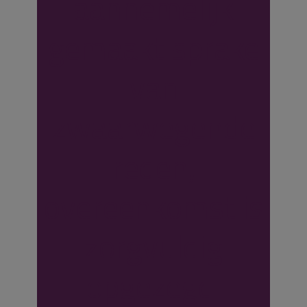
aannemelijk
gemaakt sprake
van
zwaarwegende
reden,
overeenkomst is
zorgvuldig
opgezegd.