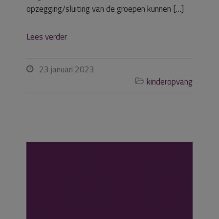
opzegging/sluiting van de groepen kunnen […]
Lees verder
23 januari 2023

kinderopvang

Meningsverschil
over ruilservice
vormt geen