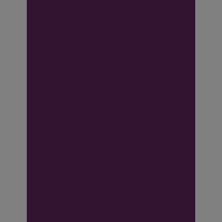
Opzegging
vanwege
zwaarwegende
reden
aannemelijk
gemaakt en
overeenkomst is
zorgvuldig