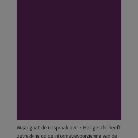
kwaliteit
dienstverlening
onvoldoende is.
Geen recht op
immateriële
schadevergoedin
g.
Waar gaat de uitspraak over? Het geschil heeft
betrekking op de informatievoorziening van de