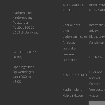
INFORMATIE EN
KINDEROP
ADVIES
RGANISATI
Klachtenloket
Kinderopvang
Postadres:
Voor ouders
Informatie
Postbus 90600
Voor
advies
2509 LP Den Haag
oudercommissies
Klacht ont
Analyses
Aansluiten
uitspraken
Bel: 0900 -1877
Eerdere
(gratis)
OVER ONS
uitspraken
Openingstijden:
Op werkdagen
Over ons
KLACHT INDIENEN
van 10:00 tot
Nieuws
16:00
Contact
Klacht indienen
Veelgestel
Hulp bij klagen
vragen