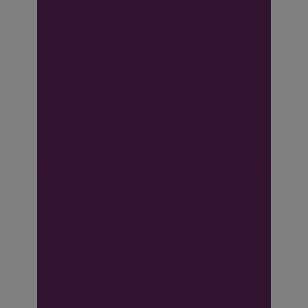
alsnog voor
opvang moet
zorgen op de
gewenste dagen.
Verder
onvoldoende
aangetoond dat