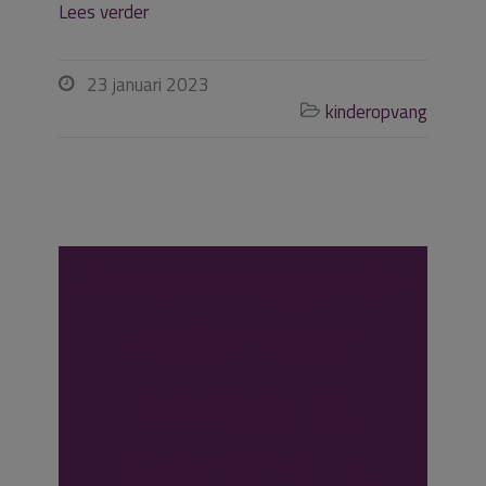
Lees verder
23 januari 2023

kinderopvang

Zwaarwegende
reden voor
opzegging
aannemelijk