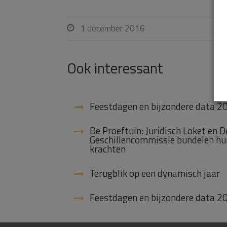
1 december 2016

Ook interessant
Feestdagen en bijzondere data 2
De Proeftuin: Juridisch Loket en D
Geschillencommissie bundelen hu
krachten
Terugblik op een dynamisch jaar
Feestdagen en bijzondere data 2