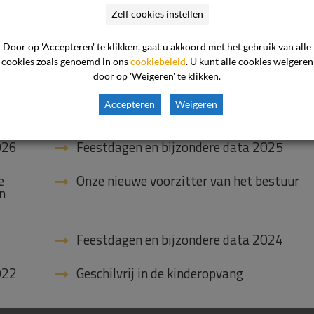
Zelf cookies instellen
Ni

Door op 'Accepteren' te klikken, gaat u akkoord met het gebruik van alle
cookies zoals genoemd in ons
cookiebeleid
. U kunt alle cookies weigeren
door op 'Weigeren' te klikken.
Accepteren
Weigeren
026
Feestdagen en bijzondere data 2025
e
Onze nieuwe voorzitter van het bestuur
n
Feestdagen en bijzondere data 2024
022
Geschilvrij in de kinderopvang