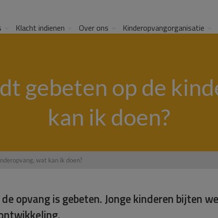
s
Klacht indienen
Over ons
Kinderopvangorganisatie
dt gebeten op de kin
kan ik doen?
inderopvang, wat kan ik doen?
de opvang is gebeten. Jonge kinderen bijten we
ontwikkeling.