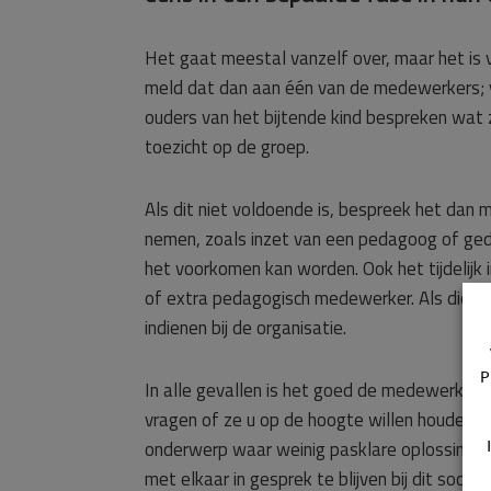
Het gaat meestal vanzelf over, maar het is v
meld dat dan aan één van de medewerkers; vr
ouders van het bijtende kind bespreken wat 
toezicht op de groep.
Als dit niet voldoende is, bespreek het dan
nemen, zoals inzet van een pedagoog of ged
het voorkomen kan worden. Ook het tijdelijk i
of extra pedagogisch medewerker. Als die dit 
indienen bij de organisatie.
P
In alle gevallen is het goed de medewerkers
vragen of ze u op de hoogte willen houden va
onderwerp waar weinig pasklare oplossingen 
met elkaar in gesprek te blijven bij dit soort 