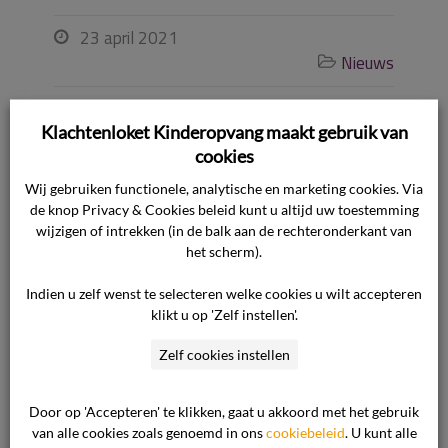
23 april 2021

Nieuws

Klachtenloket Kinderopvang maakt gebruik van
Ook interessant
cookies
Wij gebruiken functionele, analytische en marketing cookies. Via
de knop Privacy & Cookies beleid kunt u altijd uw toestemming
Feestdagen en bijzondere data 2026
wijzigen of intrekken (in de balk aan de rechteronderkant van
het scherm).
Feestdagen en bijzondere data 2025
Indien u zelf wenst te selecteren welke cookies u wilt accepteren
De Proeftuin: Juridisch Loket en De
klikt u op 'Zelf instellen'.
Geschillencommissie bundelen hun
krachten
Zelf cookies instellen
Onze nieuwe voorzitter van het
bestuur
Door op 'Accepteren' te klikken, gaat u akkoord met het gebruik
van alle cookies zoals genoemd in ons
cookiebeleid
. U kunt alle