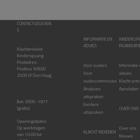
CONTACTGEGEVEN
S
INFORMATIE EN
KINDEROP
ADVIES
RGANISATI
Klachtenloket
Kinderopvang
Postadres:
Voor ouders
Informatie
Postbus 90600
Voor
advies
2509 LP Den Haag
oudercommissies
Klacht ont
Analyses
Aansluiten
uitspraken
Bel: 0900 -1877
Eerdere
(gratis)
OVER ONS
uitspraken
Openingstijden:
Op werkdagen
Over ons
KLACHT INDIENEN
van 10:00 tot
Nieuws