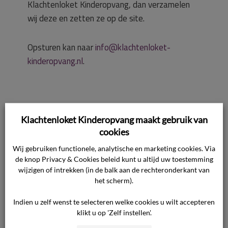
Klachtenloket Kinderopvang, dan verzamelen
wij deze en zetten ze op de site.
Opsturen kan naar
info@klachtenloket-
kinderopvang.nl
.
Klachtenloket Kinderopvang maakt gebruik van
1 mei 2017

cookies
Nieuws

Wij gebruiken functionele, analytische en marketing cookies. Via
de knop Privacy & Cookies beleid kunt u altijd uw toestemming
wijzigen of intrekken (in de balk aan de rechteronderkant van
Ook interessant
het scherm).
Indien u zelf wenst te selecteren welke cookies u wilt accepteren
klikt u op 'Zelf instellen'.
Feestdagen en bijzondere data 2026