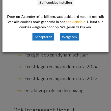
Zelf cookies instellen
Feestdagen en bijzondere data 2025
Door op 'Accepteren' te klikken, gaat u akkoord met het gebruik
De Proeftuin: Juridisch Loket en De
Geschillencommissie bundelen hun
van alle cookies zoals genoemd in ons
cookiebeleid
. U kunt alle
krachten
cookies weigeren door op 'Weigeren' te klikken.
Accepteren
Weigeren
Onze nieuwe voorzitter van het
bestuur
Terugblik op een dynamisch jaar
Feestdagen en bijzondere data 2024
Feestdagen en bijzondere data 2022
Geschilvrij in de kinderopvang
Ook Interessant Voor U