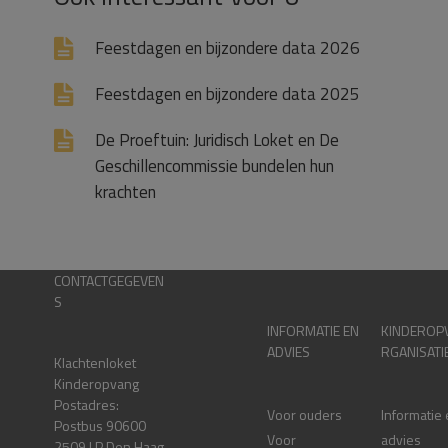
Feestdagen en bijzondere data 2026
Feestdagen en bijzondere data 2025
De Proeftuin: Juridisch Loket en De
Geschillencommissie bundelen hun
krachten
CONTACTGEGEVEN
S
INFORMATIE EN
KINDEROP
ADVIES
RGANISATI
Klachtenloket
Kinderopvang
Postadres:
Voor ouders
Informatie
Postbus 90600
Voor
advies
2509 LP Den Haag