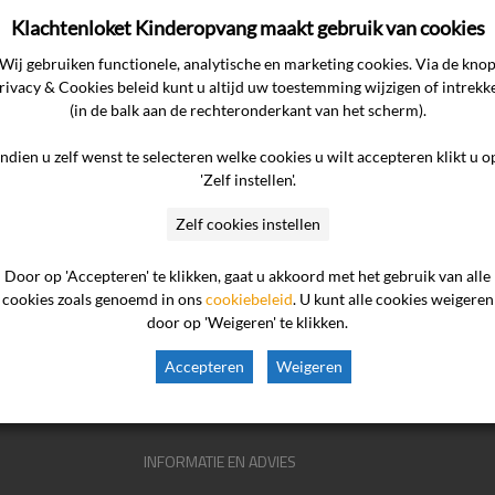
e oordelen
Klachtenloket Kinderopvang maakt gebruik van cookies
Wij gebruiken functionele, analytische en marketing cookies. Via de kno
rivacy & Cookies beleid kunt u altijd uw toestemming wijzigen of intrekk
etreft een conflict met de gastouder, waarna de consument het
(in de balk aan de rechteronderkant van het scherm).
De ondernemer stelt dat het geschil neer komt dat de consum
Indien u zelf wenst te selecteren welke cookies u wilt accepteren klikt u o
betalen, daarmee voor financiële nood zorgde bij de gastouder 
'Zelf instellen'.
Zelf cookies instellen
Door op 'Accepteren' te klikken, gaat u akkoord met het gebruik van alle
cookies zoals genoemd in ons
cookiebeleid
. U kunt alle cookies weigeren
door op 'Weigeren' te klikken.
kindero

Accepteren
Weigeren
INFORMATIE EN ADVIES