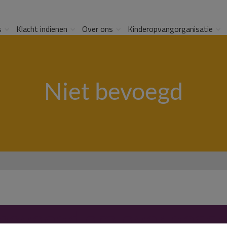
s
Klacht indienen
Over ons
Kinderopvangorganisatie
Niet bevoegd
bevoegd om over gesch