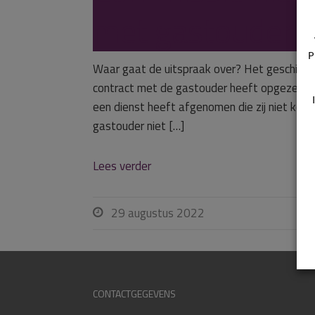
met gastouder t
P
Waar gaat de uitspraak over? Het geschil b
contract met de gastouder heeft opgezegd. 
een dienst heeft afgenomen die zij niet kon 
gastouder niet […]
Lees verder
29 augustus 2022

CONTACTGEGEVENS