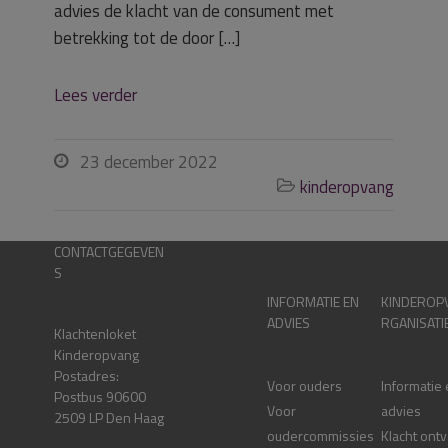
advies de klacht van de consument met
betrekking tot de door […]
Lees verder
23 december 2022

kinderopvang

CONTACTGEGEVEN
S
INFORMATIE EN
KINDEROP
ADVIES
RGANISATI
Klachtenloket
Kinderopvang
Postadres:
Voor ouders
Informatie
Postbus 90600
Voor
advies
2509 LP Den Haag
oudercommissies
Klacht ont