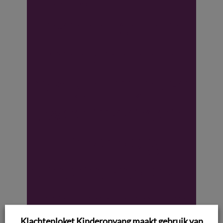
hanteerde ten
onrechte een
opzegtermijn van
twee maanden.
In vervolg
bindend advies is
concreet bedrag
Klachtenloket Kinderopvang maakt gebruik van