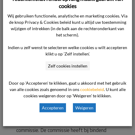
vastgesteld dat
cookies
door ondernemer
Wij gebruiken functionele, analytische en marketing cookies. Via
de knop Privacy & Cookies beleid kunt u altijd uw toestemming
wijzigen of intrekken (in de balk aan de rechteronderkant van
aan consument
het scherm).
Indien u zelf wenst te selecteren welke cookies u wilt accepteren
moet worden
klikt u op 'Zelf instellen'.
terugbetaald.
Zelf cookies instellen
Door op 'Accepteren' te klikken, gaat u akkoord met het gebruik
Waar gaat de uitspraak over? Het geschil
van alle cookies zoals genoemd in ons
cookiebeleid
. U kunt alle
cookies weigeren door op 'Weigeren' te klikken.
betreft het vaststellen van de hoogte van het
bedrag dat de ondernemer dient te betalen aan
Accepteren
Weigeren
de consument wegens het niet nakomen van de
ondernemer van het bindend advies van de
commissie. De commissie heeft bij bindend