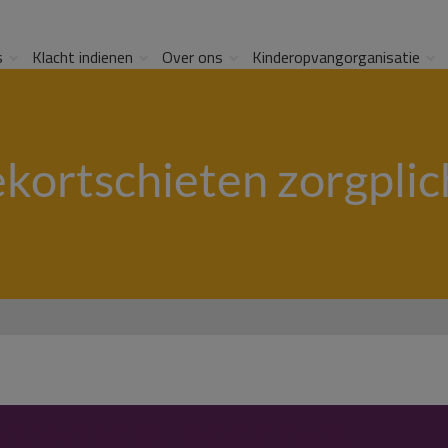
s
Klacht indienen
Over ons
Kinderopvangorganisatie
ekortschieten zorgplic
orgplicht door niet