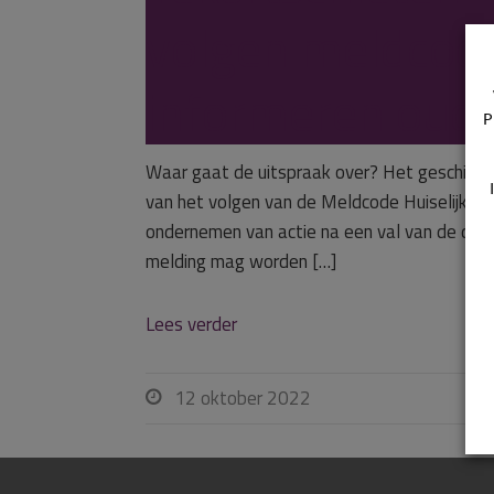
volgen meldcode
informeren oude
P
Waar gaat de uitspraak over? Het geschil be
van het volgen van de Meldcode Huiselijk ge
ondernemen van actie na een val van de doc
melding mag worden […]
Lees verder
12 oktober 2022
