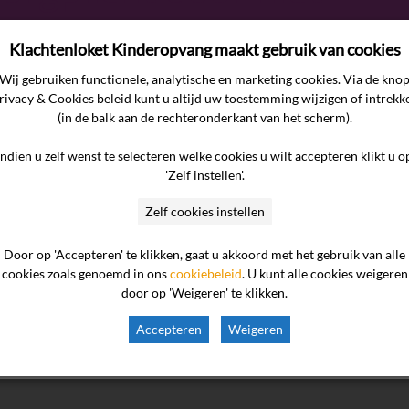
 en nalaten juist
Klachtenloket Kinderopvang maakt gebruik van cookies
rs over voorval dochte
Wij gebruiken functionele, analytische en marketing cookies. Via de kno
rivacy & Cookies beleid kunt u altijd uw toestemming wijzigen of intrekk
(in de balk aan de rechteronderkant van het scherm).
treft de vraag of de ondernemer juist gehandeld heeft ten aan
Indien u zelf wenst te selecteren welke cookies u wilt accepteren klikt u o
weld en kindermishandeling, het bijhouden van het kinddossier e
'Zelf instellen'.
hter van consumenten. De commissie oordeelt dat voordat een
Zelf cookies instellen
Door op 'Accepteren' te klikken, gaat u akkoord met het gebruik van alle
cookies zoals genoemd in ons
cookiebeleid
. U kunt alle cookies weigeren
door op 'Weigeren' te klikken.
kindero

Accepteren
Weigeren