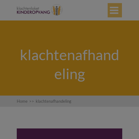

klachtenafhand
eling
Home
>>
klachtenafhandeling
Ondernemer