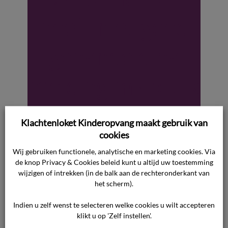
heeft niet goed
gehandeld na
melding misbruik
door zoon
Klachtenloket Kinderopvang maakt gebruik van
gastouder
cookies
Wij gebruiken functionele, analytische en marketing cookies. Via
de knop Privacy & Cookies beleid kunt u altijd uw toestemming
Waar gaat de uitspraak over De zoon van de
wijzigen of intrekken (in de balk aan de rechteronderkant van
het scherm).
consument ging via de ondernemer naar een
gastouder voor opvang. De consument hoorde
Indien u zelf wenst te selecteren welke cookies u wilt accepteren
van haar zoon dat de zoon van de gastouder
klikt u op 'Zelf instellen'.
hem seksueel heeft misbruikt. Volgens de