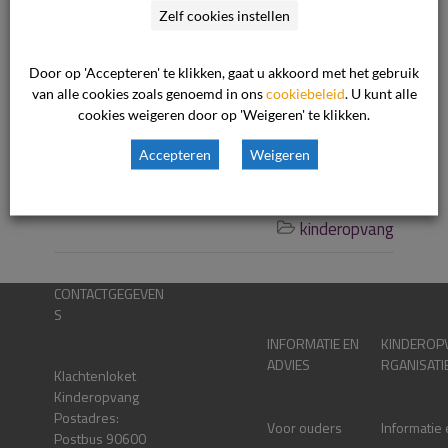
Zelf cookies instellen
consument heeft de ondernemer dit niet bij haar
gemeld en toen zij hiervan een melding maakte
Door op 'Accepteren' te klikken, gaat u akkoord met het gebruik
ontving de […]
van alle cookies zoals genoemd in ons
cookiebeleid
. U kunt alle
cookies weigeren door op 'Weigeren' te klikken.
Lees verder
Accepteren
Weigeren
24 november 2021

kinderopvang

CONTACTGEGEVEN
S
INFORMATIE EN
KINDEROP
ADVIES
RGANISATI
Klachtenloket
Kinderopvang
Postadres:
Voor ouders
Informatie
Postbus 90600