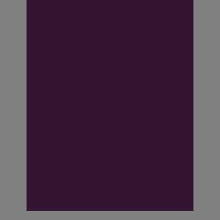
geen gebruik
gemaakt van
dienstverlening
van ondernemer,
maar moet toch
opvangvergoedin
g betalen