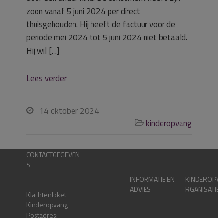
zoon vanaf 5 juni 2024 per direct
thuisgehouden. Hij heeft de factuur voor de
periode mei 2024 tot 5 juni 2024 niet betaald.
Hij wil […]
Lees verder
14 oktober 2024

kinderopvang

CONTACTGEGEVEN
S
INFORMATIE EN
KINDEROP
ADVIES
RGANISATI
Klachtenloket
Kinderopvang
Postadres: