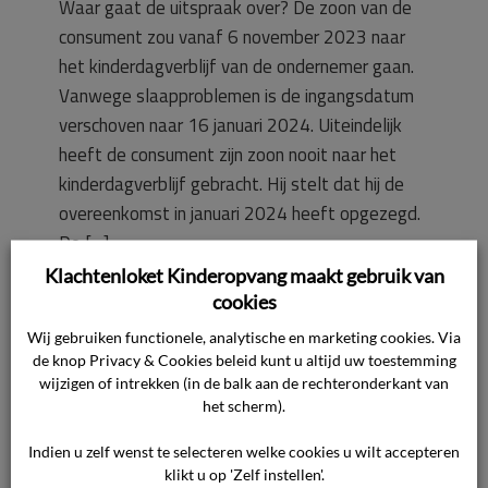
Waar gaat de uitspraak over? De zoon van de
consument zou vanaf 6 november 2023 naar
het kinderdagverblijf van de ondernemer gaan.
Vanwege slaapproblemen is de ingangsdatum
verschoven naar 16 januari 2024. Uiteindelijk
heeft de consument zijn zoon nooit naar het
kinderdagverblijf gebracht. Hij stelt dat hij de
overeenkomst in januari 2024 heeft opgezegd.
De […]
Klachtenloket Kinderopvang maakt gebruik van
cookies
Lees verder
Wij gebruiken functionele, analytische en marketing cookies. Via
de knop Privacy & Cookies beleid kunt u altijd uw toestemming
14 oktober 2024

wijzigen of intrekken (in de balk aan de rechteronderkant van
kinderopvang

het scherm).
Indien u zelf wenst te selecteren welke cookies u wilt accepteren
klikt u op 'Zelf instellen'.