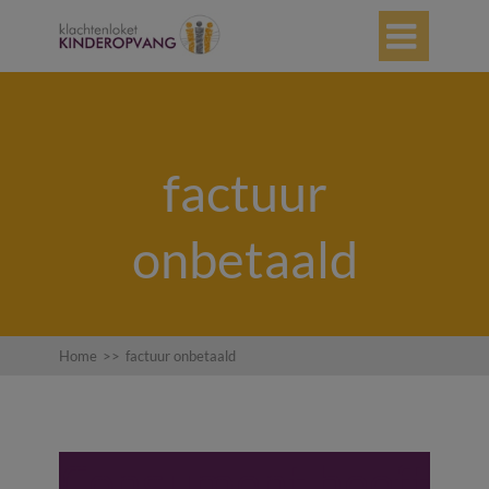

factuur
onbetaald
Home
>>
factuur onbetaald
Consument heeft