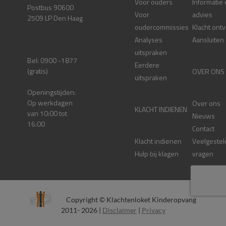
Voor ouders
Informatie
Postbus 90600
Voor
advies
2509 LP Den Haag
oudercommissies
Klacht ont
Analyses
Aansluiten
uitspraken
Bel: 0900 -1877
Eerdere
(gratis)
OVER ONS
uitspraken
Openingstijden:
Op werkdagen
Over ons
KLACHT INDIENEN
van 10:00 tot
Nieuws
16:00
Contact
Klacht indienen
Veelgestel
Hulp bij klagen
vragen
Copyright © Klachtenloket Kinderopvang
2011- 2026 |
Disclaimer
|
Privacy