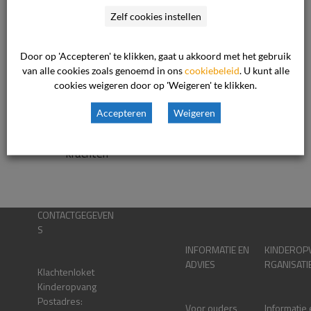
Ook Interessant
Zelf cookies instellen
Feestdagen en bijzondere data 2026
Door op 'Accepteren' te klikken, gaat u akkoord met het gebruik
van alle cookies zoals genoemd in ons
cookiebeleid
. U kunt alle
Feestdagen en bijzondere data 2025
cookies weigeren door op 'Weigeren' te klikken.
Accepteren
Weigeren
De Proeftuin: Juridisch Loket en De
Geschillencommissie bundelen hun
krachten
CONTACTGEGEVEN
S
INFORMATIE EN
KINDEROP
ADVIES
RGANISATI
Klachtenloket
Kinderopvang
Postadres:
Voor ouders
Informatie