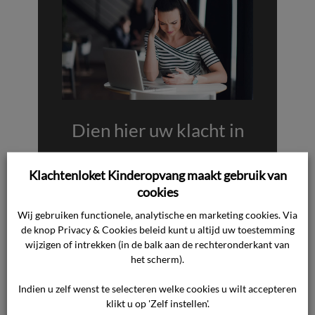
Dien hier uw klacht in
Komt u er met het bedrijf niet uit, en
wilt u een onafhankelijke uitspraak
Klachtenloket Kinderopvang maakt gebruik van
van de Geschillencommissie? Klik op
cookies
de knop hieronder, en wij helpen u
Wij gebruiken functionele, analytische en marketing cookies. Via
verder.
de knop Privacy & Cookies beleid kunt u altijd uw toestemming
wijzigen of intrekken (in de balk aan de rechteronderkant van
het scherm).
HELP MIJ VERDER
Indien u zelf wenst te selecteren welke cookies u wilt accepteren
klikt u op 'Zelf instellen'.