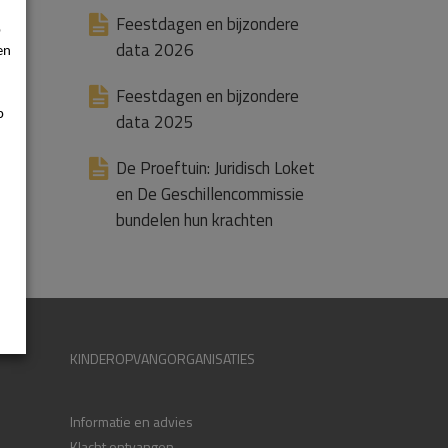
Feestdagen en bijzondere
p
data 2026
en
Feestdagen en bijzondere
p
data 2025
De Proeftuin: Juridisch Loket
en De Geschillencommissie
bundelen hun krachten
KINDEROPVANGORGANISATIES
Informatie en advies
Klacht ontvangen