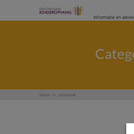
Informatie en advie
Catego
Home
>>
commissie