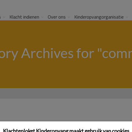
s
Klacht indienen
Over ons
Kinderopvangorganisatie
ry Archives for "com
Klachtenloket Kinderopvang maakt gebruik van cookies