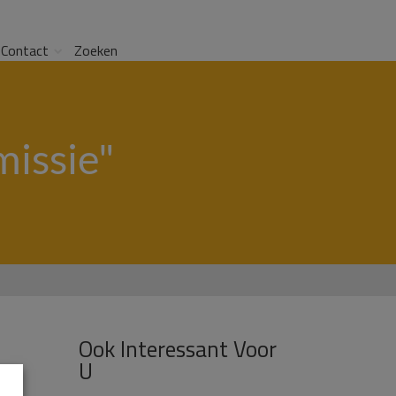
Contact
Zoeken
missie"
Ook Interessant Voor
U