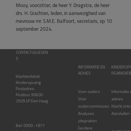
Mooy, voorzitter, de heer Y. Dragstra, de heer
drs. H. Grachten, leden, in aanwezigheid van
mevrouw mr. S.M.E. Balfoort, secretaris, op 10
september 2024.
CONTACTGEGEVEN
S
INFORMATIE EN
KINDEROP
ADVIES
RGANISATI
Klachtenloket
Kinderopvang
Postadres:
Voor ouders
Informatie
Postbus 90600
Voor
advies
2509 LP Den Haag
oudercommissies
Klacht ont
Analyses
Aansluiten
uitspraken
Bel: 0900 -1877
Eerdere