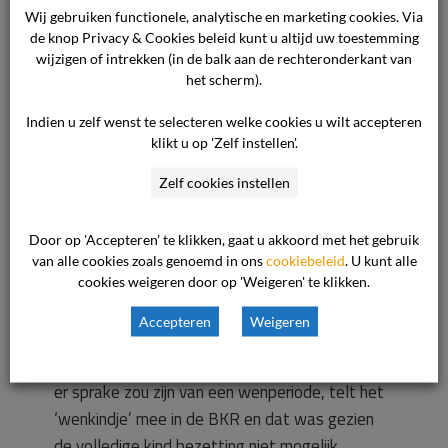
in de contractperiode. Dit staat beschreven in
Wij gebruiken functionele, analytische en marketing cookies. Via
de knop Privacy & Cookies beleid kunt u altijd uw toestemming
de algemene voorwaarden, waar de consument
wijzigen of intrekken (in de balk aan de rechteronderkant van
bij het tekenen van het contract op gewezen is
het scherm).
en waar zij voor heeft getekend. De opzegging
van de consument betreft geen bijzondere
Indien u zelf wenst te selecteren welke cookies u wilt accepteren
klikt u op 'Zelf instellen'.
situatie en daarmee is er ook geen reden tot
het afwijken van de algemene voorwaarden.
Zelf cookies instellen
Nergens in de documenten of op de website
wordt benoemd dat de wendagen een soort
Door op 'Accepteren' te klikken, gaat u akkoord met het gebruik
proefperiode zijn waarin de opzegtermijn niet
van alle cookies zoals genoemd in ons
cookiebeleid
. U kunt alle
geldig is. Ook mondeling is dit niet toegezegd.
cookies weigeren door op 'Weigeren' te klikken.
Een wenperiode was praktisch ook niet mogelijk
Accepteren
Weigeren
geweest, omdat de groep volledig bezet was in
die periode op de maandagen en dinsdagen. Als
er sprake zou zijn van een wenperiode, telt het
‘wenkindje’ mee in de BKR en dat was gezien
de volledige kind bezetting niet mogelijk.