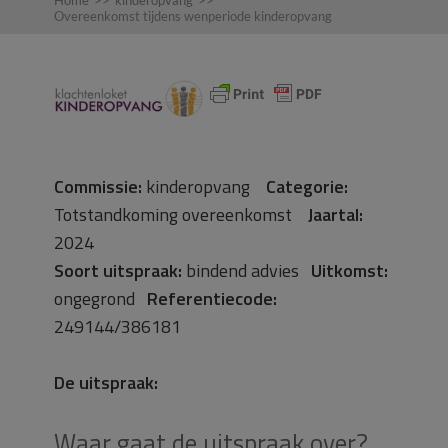
Home
>>
kinderopvang
>>
Overeenkomst tijdens wenperiode kinderopvang
Commissie:
kinderopvang
Categorie:
Totstandkoming overeenkomst
Jaartal:
2024
Soort uitspraak:
bindend advies
Uitkomst:
ongegrond
Referentiecode:
249144/386181
De uitspraak:
Waar gaat de uitspraak over?