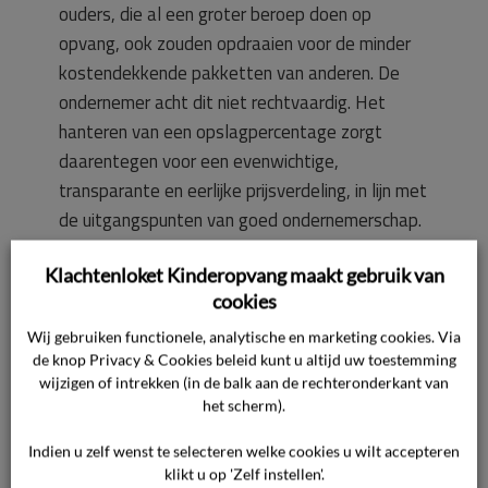
ouders, die al een groter beroep doen op
opvang, ook zouden opdraaien voor de minder
kostendekkende pakketten van anderen. De
ondernemer acht dit niet rechtvaardig. Het
hanteren van een opslagpercentage zorgt
daarentegen voor een evenwichtige,
transparante en eerlijke prijsverdeling, in lijn met
de uitgangspunten van goed ondernemerschap.
De toepassing van het opslagpercentage en de
Klachtenloket Kinderopvang maakt gebruik van
daarmee gepaard gaande prijsverhoging zijn in
cookies
overeenstemming met artikel 16 van de
Branchevoorwaarden.
Wij gebruiken functionele, analytische en marketing cookies. Via
de knop Privacy & Cookies beleid kunt u altijd uw toestemming
wijzigen of intrekken (in de balk aan de rechteronderkant van
De stelling van de oudercommissie dat ouders
het scherm).
feitelijk verplicht zouden worden tot een 52-
Indien u zelf wenst te selecteren welke cookies u wilt accepteren
weken opvangpakket is onjuist. Er is
klikt u op 'Zelf instellen'.