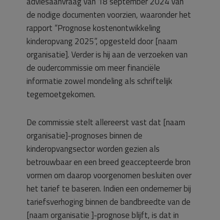
adviesaanvraag van 18 september 2024 van
de nodige documenten voorzien, waaronder het
rapport “Prognose kostenontwikkeling
kinderopvang 2025”, opgesteld door [naam
organisatie]. Verder is hij aan de verzoeken van
de oudercommissie om meer financiële
informatie zowel mondeling als schriftelijk
tegemoetgekomen.
De commissie stelt allereerst vast dat [naam
organisatie]-prognoses binnen de
kinderopvangsector worden gezien als
betrouwbaar en een breed geaccepteerde bron
vormen om daarop voorgenomen besluiten over
het tarief te baseren. Indien een ondernemer bij
tariefsverhoging binnen de bandbreedte van de
[naam organisatie ]-prognose blijft, is dat in