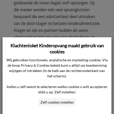
gedurende de twee dagen zelf opvangen. Op
die manier worden ook veel opvangkosten
bespaard die een substantieel deel uitmaken
van de door klager te betalen kinderalimentatie.
Klager en zijn ex-partner hadden de wens
uitgesproken dat opvang voor de kinderen zo
min mogelijk zou worden ingezet. De ex-partner
Klachtenloket Kinderopvang maakt gebruik van
heeft de kinderen echter desondanks
cookies
ingeschreven bij de ondernemer. De kinderen zijn
Wij gebruiken functionele, analytische en marketing cookies. Via
liever bij klager dan in de opvang. Klager heeft
de knop Privacy & Cookies beleid kunt u altijd uw toestemming
wijzigen of intrekken (in de balk aan de rechteronderkant van
bij de ondernemer zijn bezwaren kenbaar
het scherm).
gemaakt maar de ondernemer weigert de
opvangovereenkomsten te beëindigen. Daarbij
Indien u zelf wenst te selecteren welke cookies u wilt accepteren
voldoet de ondernemer niet aan zijn
klikt u op 'Zelf instellen'.
informatieplicht ten opzichte van klager. Om die
Zelf cookies instellen
reden legt klager zijn klacht voor aan de
commissie.