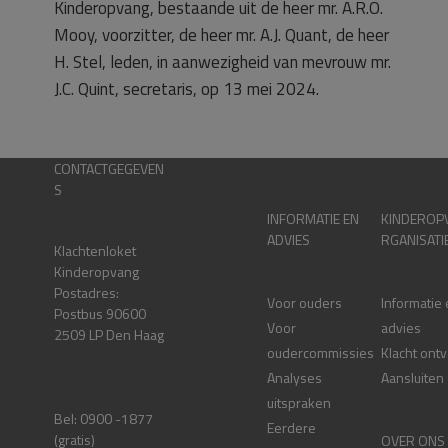
Kinderopvang, bestaande uit de heer mr. A.R.O.
Mooy, voorzitter, de heer mr. A.J. Quant, de heer
H. Stel, leden, in aanwezigheid van mevrouw mr.
J.C. Quint, secretaris, op 13 mei 2024.
CONTACTGEGEVEN
S
INFORMATIE EN
KINDEROP
ADVIES
RGANISATI
Klachtenloket
Kinderopvang
Postadres:
Voor ouders
Informatie
Postbus 90600
Voor
advies
2509 LP Den Haag
oudercommissies
Klacht ont
Analyses
Aansluiten
uitspraken
Bel: 0900 -1877
Eerdere
(gratis)
OVER ONS