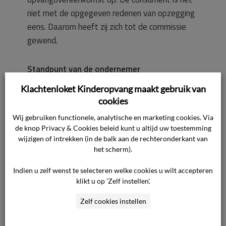
niet met de opgegeven redenen van opzegging
eens. Daarom heeft zij zich tot de commissie
gewend.
Standpunt van de ondernemer
Klachtenloket Kinderopvang maakt gebruik van
De ondernemer heeft naar voren gebracht dat
cookies
zij het incident op 15 juni 2023 zeer serieus
Wij gebruiken functionele, analytische en marketing cookies. Via
heeft genomen. Uit haar onderzoek is niet naar
de knop Privacy & Cookies beleid kunt u altijd uw toestemming
voren gekomen dat de pedagogisch
wijzigen of intrekken (in de balk aan de rechteronderkant van
het scherm).
medewerker fysiek geweld heeft gebruikt.
Indien u zelf wenst te selecteren welke cookies u wilt accepteren
De ondernemer heeft toegelicht welke stappen
klikt u op 'Zelf instellen'.
zij (de clustermanager en de locatiemanager)
Zelf cookies instellen
heeft ondernomen naar aanleiding van het
incident op 15 juni 2023. Zo heeft zij in overleg