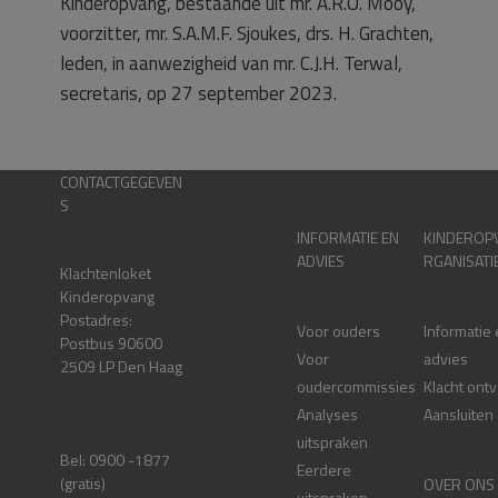
Kinderopvang, bestaande uit mr. A.R.O. Mooy,
voorzitter, mr. S.A.M.F. Sjoukes, drs. H. Grachten,
leden, in aanwezigheid van mr. C.J.H. Terwal,
secretaris, op 27 september 2023.
CONTACTGEGEVEN
S
INFORMATIE EN
KINDEROP
ADVIES
RGANISATI
Klachtenloket
Kinderopvang
Postadres:
Voor ouders
Informatie
Postbus 90600
Voor
advies
2509 LP Den Haag
oudercommissies
Klacht ont
Analyses
Aansluiten
uitspraken
Bel: 0900 -1877
Eerdere
(gratis)
OVER ONS
uitspraken