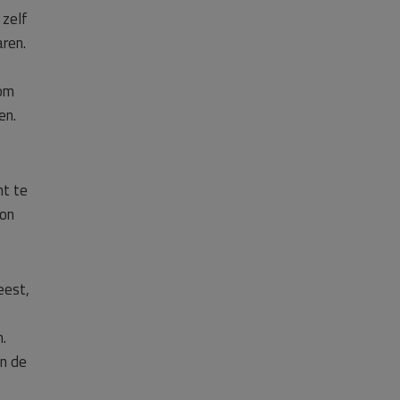
 zelf
ren.
 om
en.
ht te
oon
eest,
.
an de