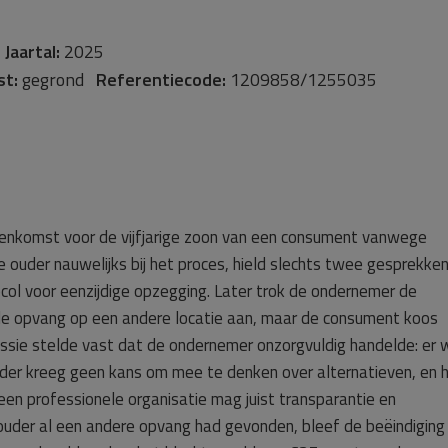
-
Jaartal:
2025
st:
gegrond
Referentiecode:
1209858/1255035
nkomst voor de vijfjarige zoon van een consument vanwege
ouder nauwelijks bij het proces, hield slechts twee gesprekke
col voor eenzijdige opzegging. Later trok de ondernemer de
 de opvang op een andere locatie aan, maar de consument koos
ssie stelde vast dat de ondernemer onzorgvuldig handelde: er 
ouder kreeg geen kans om mee te denken over alternatieven, en 
een professionele organisatie mag juist transparantie en
der al een andere opvang had gevonden, bleef de beëindiging