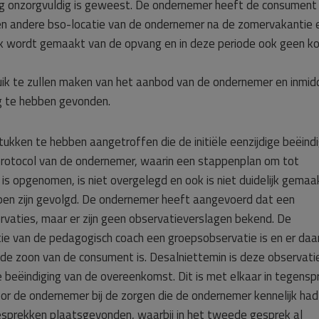
ng onzorgvuldig is geweest. De ondernemer heeft de consument
en andere bso-locatie van de ondernemer na de zomervakantie 
k wordt gemaakt van de opvang en in deze periode ook geen k
k te zullen maken van het aanbod van de ondernemer en inmid
g te hebben gevonden.
ukken te hebben aangetroffen die de initiële eenzijdige beëindi
protocol van de ondernemer, waarin een stappenplan om tot
s opgenomen, is niet overgelegd en ook is niet duidelijk gemaa
pen zijn gevolgd. De ondernemer heeft aangevoerd dat een
rvaties, maar er zijn geen observatieverslagen bekend. De
ie van de pedagogisch coach een groepsobservatie is en er da
 de zoon van de consument is. Desalniettemin is deze observati
 beëindiging van de overeenkomst. Dit is met elkaar in tegensp
oor de ondernemer bij de zorgen die de ondernemer kennelijk had
sprekken plaatsgevonden, waarbij in het tweede gesprek al