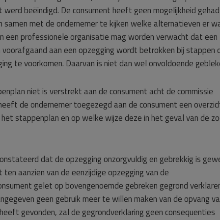
 werd beëindigd. De consument heeft geen mogelijkheid gehad
n samen met de ondernemer te kijken welke alternatieven er wa
n een professionele organisatie mag worden verwacht dat een
 voorafgaand aan een opzegging wordt betrokken bij stappen
ging te voorkomen. Daarvan is niet dan wel onvoldoende geblek
enplan niet is verstrekt aan de consument acht de commissie
ng heeft de ondernemer toegezegd aan de consument een overzic
t het stappenplan en op welke wijze deze in het geval van de z
nstateerd dat de opzegging onzorgvuldig en gebrekkig is gew
 ten aanzien van de eenzijdige opzegging van de
onsument gelet op bovengenoemde gebreken gegrond verklaren
angegeven geen gebruik meer te willen maken van de opvang v
 heeft gevonden, zal de gegrondverklaring geen consequenties