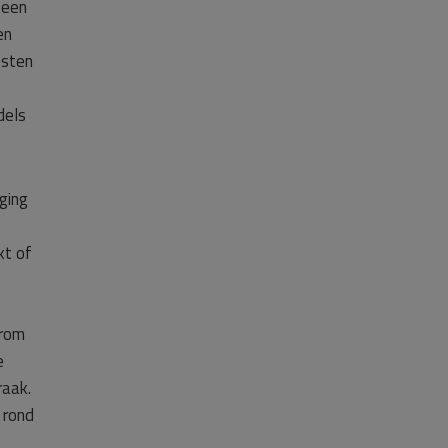
 een
en
osten
dels
ging
kt of
arom
e
raak.
 rond