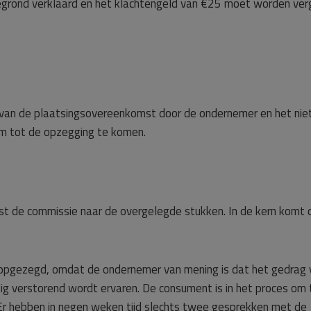
 gegrond verklaard en het klachtengeld van €25 moet worden ver
g van de plaatsingsovereenkomst door de ondernemer en het nie
om tot de opzegging te komen.
t de commissie naar de overgelegde stukken. In de kern komt d
 opgezegd, omdat de ondernemer van mening is dat het gedrag 
tig verstorend wordt ervaren. De consument is in het proces om 
 Er hebben in negen weken tijd slechts twee gesprekken met de