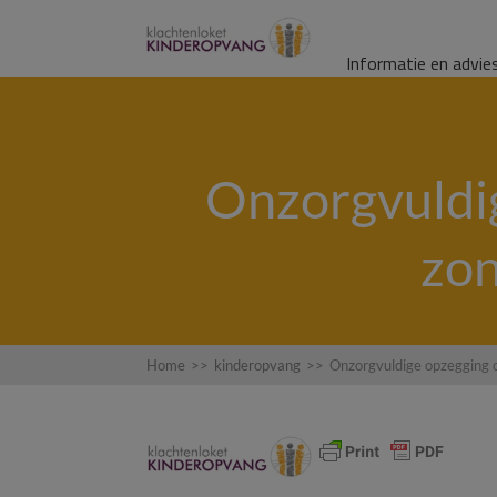
Informatie en advie
Onzorgvuldi
zon
Home
>>
kinderopvang
>>
Onzorgvuldige opzegging