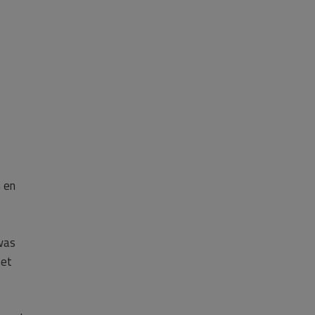
n en
was
het