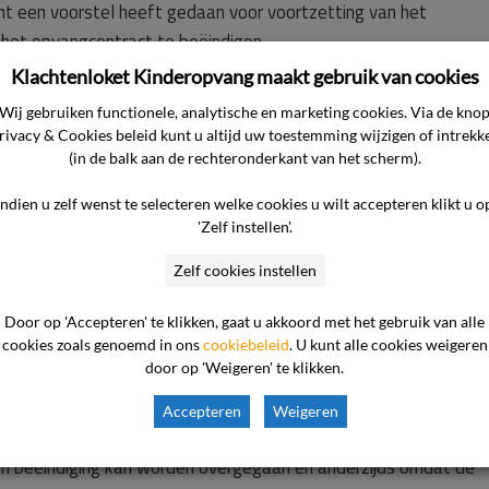
t een voorstel heeft gedaan voor voortzetting van het
 het opvangcontract te beëindigen.
Klachtenloket Kinderopvang maakt gebruik van cookies
Wij gebruiken functionele, analytische en marketing cookies. Via de kno
rivacy & Cookies beleid kunt u altijd uw toestemming wijzigen of intrekk
(in de balk aan de rechteronderkant van het scherm).
n.
Indien u zelf wenst te selecteren welke cookies u wilt accepteren klikt u o
n hetgeen ter zitting naar voren is gebracht uit van de volgen
'Zelf instellen'.
Zelf cookies instellen
t opgezegd op 12 juni 2025 met inachtneming van een
Door op 'Accepteren' te klikken, gaat u akkoord met het gebruik van alle
cookies zoals genoemd in ons
cookiebeleid
. U kunt alle cookies weigeren
heeft vervolgens een zogenaamde verkorte procedure opgesta
door op 'Weigeren' te klikken.
enkomst door de ondernemer beëindigd zou worden. Hierop hee
n de beëindiging ongedaan te maken. De ondernemer heeft hie
Accepteren
Weigeren
dit besluit gekomen omdat de ondernemer van mening is dat
en beëindiging kan worden overgegaan en anderzijds omdat de