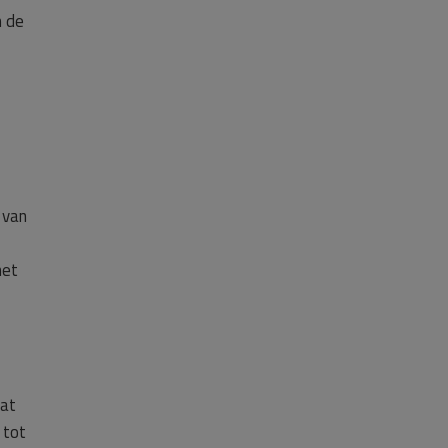
m de
 van
het
dat
 tot