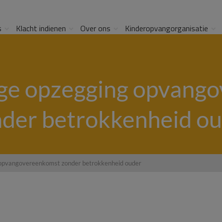
s
Klacht indienen
Over ons
Kinderopvangorganisatie
ge opzegging opvang
der betrokkenheid o
 opvangovereenkomst zonder betrokkenheid ouder