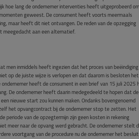
ijk hoe lang de ondernemer interventies heeft uitgeprobeerd o
atiemomenten geweest. De consument heeft voorts meermaals
ng, maar heeft dit niet ontvangen. De reden van de opzegging
t meegedacht aan een alternatief.
at men inmiddels heeft ingezien dat het proces van beëindiging
et op de juiste wijze is verlopen en dat daarom is besloten het
e ondernemer heeft de consument in een brief van 15 juli 2025 
ang. De ondernemer heeft daarin medegedeeld te hopen dat de
e een nieuwe start zou kunnen maken. Ondanks bovengenoemd
elf het opvangcontract bij de ondernemer stop te zetten. Het
 de periode van de opzegtermijn zijn geen kosten in rekening
iet meer naar de opvang werd gebracht. De ondernemer stelt 
rdere voortgang van de procedure nu de ondernemer het besluit