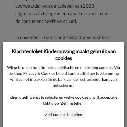
voorwaarden van de tarieven van 2023
nogmaals als bijlage in een aparte e-mail naar
de consument heeft verstuurd.
In november 2023 is nog contact geweest met
de consument over facturen naar aanleiding van
Klachtenloket Kinderopvang maakt gebruik van
een tariefsverhoging. De consument vroeg naar
cookies
de verschillende factuurbedragen tussen 2023
en 2024 en begreep de uitleg van de
Wij gebruiken functionele, analytische en marketing cookies. Via
de knop Privacy & Cookies beleid kunt u altijd uw toestemming
ondernemer, maar heeft toen geen vragen
wijzigen of intrekken (in de balk aan de rechteronderkant van
gesteld over facturen van 2022.
het scherm).
Indien u zelf wenst te selecteren welke cookies u wilt accepteren
De ondernemer heeft zonder de claim van de
klikt u op 'Zelf instellen'.
consument te verifiëren de facturen van
december 2023 gecrediteerd en de restitutie
Zelf cookies instellen
van € 2.664,18 op 29 januari 2024 naar de