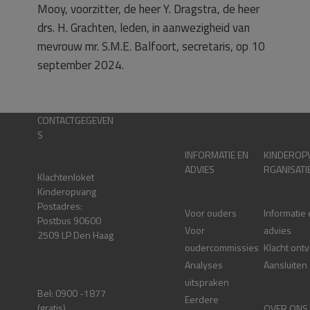
Mooy, voorzitter, de heer Y. Dragstra, de heer
drs. H. Grachten, leden, in aanwezigheid van
mevrouw mr. S.M.E. Balfoort, secretaris, op 10
september 2024.
CONTACTGEGEVEN
S
INFORMATIE EN
KINDEROP
ADVIES
RGANISATI
Klachtenloket
Kinderopvang
Postadres:
Voor ouders
Informatie
Postbus 90600
Voor
advies
2509 LP Den Haag
oudercommissies
Klacht ont
Analyses
Aansluiten
uitspraken
Bel: 0900 -1877
Eerdere
(gratis)
OVER ONS