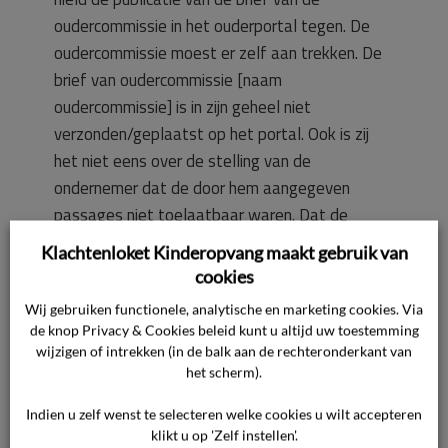
oudercommissie in het ouderportal tegen. De
oudercommissie moest er zelf aan trekken. De
brief van oudercommissie [naam
oudercommissie] is in zijn geheel niet
verzonden/geplaatst op het portal. Ook is zij
het niet eens over de stelling van de
ondernemer dat de door hem aangegeven
passages niet toelaatbaar waren. Dat de
ondernemer überhaupt iets op te merken heeft
Klachtenloket Kinderopvang maakt gebruik van
over de nieuwsbrief klopt in haar ogen niet. Dit
cookies
is voor de oudercommissie een principekwestie.
Wij gebruiken functionele, analytische en marketing cookies. Via
De ondernemer mag de brief niet eens lezen,
de knop Privacy & Cookies beleid kunt u altijd uw toestemming
laat staan becommentariëren.
wijzigen of intrekken (in de balk aan de rechteronderkant van
het scherm).
Standpunt van de ondernemer
Indien u zelf wenst te selecteren welke cookies u wilt accepteren
De ondernemer heeft zijn standpunt schriftelijk
klikt u op 'Zelf instellen'.