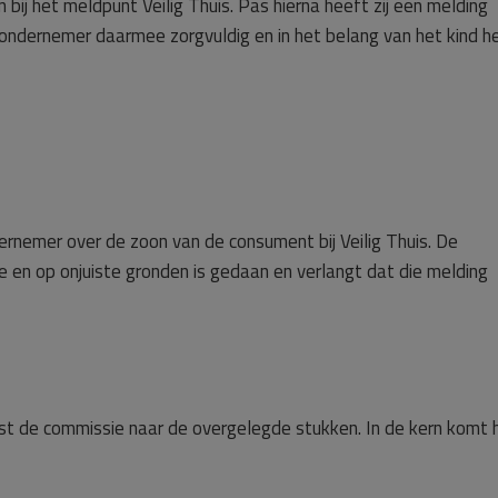
 bij het meldpunt Veilig Thuis. Pas hierna heeft zij een melding
ondernemer daarmee zorgvuldig en in het belang van het kind h
ernemer over de zoon van de consument bij Veilig Thuis. De
e en op onjuiste gronden is gedaan en verlangt dat die melding
st de commissie naar de overgelegde stukken. In de kern komt 