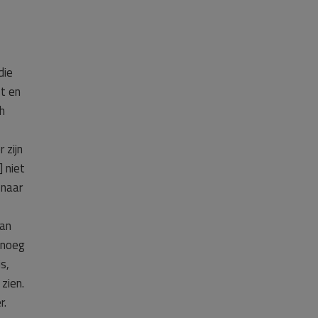
die
t en
h
 zijn
 niet
 naar
van
enoeg
s,
zien.
r.