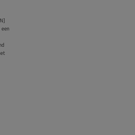
ON]
, een
nd
met