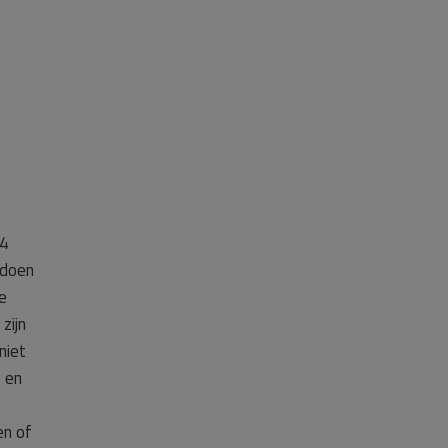
14
 doen
e
zijn
niet
s en
en of