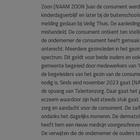
Zoon [NAAM ZOON ]van de consument werd s
kinderdagverblijf en later bij de buitensch
melding gedaan bij Veilig Thuis. De aanleidi
mishandeld. De consument ontkent ten stellig
de ondernemer de consument heeft gemaakt t
onterecht. Meerdere gezinsleden in het gezin
spectrum. Dit geldt voor beide ouders en o
gemeente begeleid door medewerkers van ‘Go
de begeleiders van het gezin van de consum
nodig is. Sinds eind november 2023 gaat [
de opvang van Talentenzorg. Daar gaat het
eczeem waardoor zijn huid steeds stuk gaat
zorg en aandacht voor de consument. De za
ondanks het dagelijks insmeren. De dermato
heeft hem een nieuw medicijn voorgeschreven
De verwijten die de ondernemer de ouders t