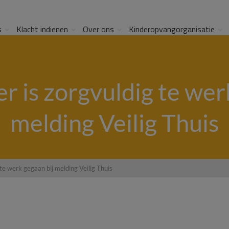
s
Klacht indienen
Over ons
Kinderopvangorganisatie
 is zorgvuldig te werk
melding Veilig Thuis
e werk gegaan bij melding Veilig Thuis