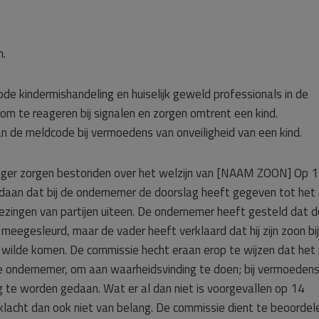
n.
e kindermishandeling en huiselijk geweld professionals in de
om te reageren bij signalen en zorgen omtrent een kind.
van de meldcode bij vermoedens van onveiligheid van een kind.
anger zorgen bestonden over het welzijn van [NAAM ZOON] Op 
edaan dat bij de ondernemer de doorslag heeft gegeven tot het
lezingen van partijen uiteen. De ondernemer heeft gesteld dat d
egesleurd, maar de vader heeft verklaard dat hij zijn zoon bij 
 wilde komen. De commissie hecht eraan erop te wijzen dat het 
 de ondernemer, om aan waarheidsvinding te doen; bij vermoeden
ng te worden gedaan. Wat er al dan niet is voorgevallen op 14
klacht dan ook niet van belang. De commissie dient te beoordel