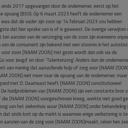
inds 2017 opgevangen door de ondernemer, eerst op het
oolse opvang (BSO). Op 6 maart 2023 heeft de ondernemer een
ng was dat de vader zijn zoon op 14 februari 2023 zou hebben
ste dat hier sprake van is of is geweest. De overige verwijten 
en aanzien van de verzorging van de zoon zijn eveneens onjuis
 van de consument zijn bekend met een stoornis in het autistisc
ok voor zoon [NAAM ZOON] Het gezin wordt dan ook via de
 voor Jeugd’ en door ‘Talentenzorg’. Anders dan de ondernemer
ent van mening dat aanvullende hulp of zorg voor [NAAM ZOON]
NAAM ZOON] niet meer naar de opvang van de ondernemer, maar
 goed met D. Daarnaast heeft [NAAM ZOON] constitutioneel
. De huidproblemen van [NAAM ZOON] zijn een constante bron 
lf die [NAAM ZOON] voorgeschreven kreeg, werkte niet goed g
loog van het ziekenhuis waar [NAAM ZOON] onder behandeling i
 dat sinds kort op de markt is waarmee enige verbetering is te 
en aanzien van de zorg voor [NAAM ZOON]maakt, raken hen zee