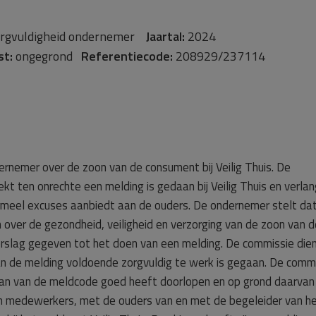
rgvuldigheid ondernemer
Jaartal:
2024
st:
ongegrond
Referentiecode:
208929/237114
ernemer over de zoon van de consument bij Veilig Thuis. De
t ten onrechte een melding is gedaan bij Veilig Thuis en verlan
ormeel excuses aanbiedt aan de ouders. De ondernemer stelt da
ver de gezondheid, veiligheid en verzorging van de zoon van d
rslag gegeven tot het doen van een melding. De commissie dien
an de melding voldoende zorgvuldig te werk is gegaan. De comm
lan van de meldcode goed heeft doorlopen en op grond daarvan
h medewerkers, met de ouders van en met de begeleider van h