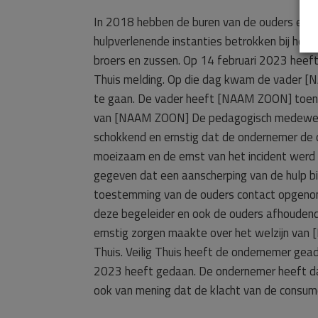
In 2018 hebben de buren van de ouders een mel
hulpverlenende instanties betrokken bij het 
broers en zussen. Op 14 februari 2023 heeft 
Thuis melding. Op die dag kwam de vader
te gaan. De vader heeft [NAAM ZOON] toen aa
van [NAAM ZOON] De pedagogisch medewerke
schokkend en ernstig dat de ondernemer de o
moeizaam en de ernst van het incident wer
gegeven dat een aanscherping van de hulp b
toestemming van de ouders contact opgenome
deze begeleider en ook de ouders afhoudend
ernstig zorgen maakte over het welzijn van
Thuis. Veilig Thuis heeft de ondernemer ge
2023 heeft gedaan. De ondernemer heeft daa
ook van mening dat de klacht van de consum