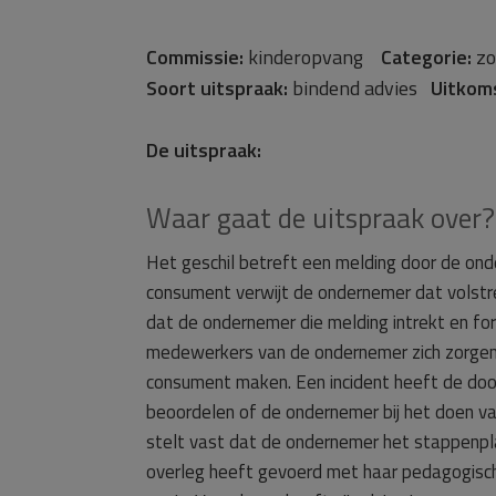
Commissie:
kinderopvang
Categorie:
zo
Soort uitspraak:
bindend advies
Uitkom
De uitspraak:
Waar gaat de uitspraak over?
Het geschil betreft een melding door de ond
consument verwijt de ondernemer dat volstrek
dat de ondernemer die melding intrekt en f
medewerkers van de ondernemer zich zorgen o
consument maken. Een incident heeft de doo
beoordelen of de ondernemer bij het doen v
stelt vast dat de ondernemer het stappenp
overleg heeft gevoerd met haar pedagogisc