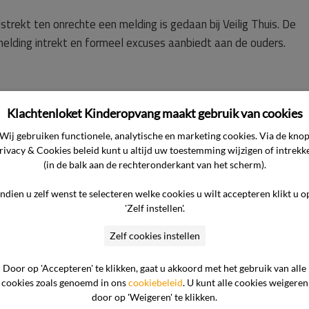
rekt ten onrechte een melding is gedaan bij Veilig Thuis. De
elding intrekt en formeel excuses aanbiedt aan de ouders.
Klachtenloket Kinderopvang maakt gebruik van cookies
jst de commissie naar de overgelegde stukken. In de kern komt
Wij gebruiken functionele, analytische en marketing cookies. Via de kno
rivacy & Cookies beleid kunt u altijd uw toestemming wijzigen of intrekk
(in de balk aan de rechteronderkant van het scherm).
N] van de consument een aantal dagen per week naar het
Indien u zelf wenst te selecteren welke cookies u wilt accepteren klikt u o
f augustus 2019 ging [NAAM ZOON] naar de BSO. Al jaren maken
'Zelf instellen'.
over de gezondheid, veiligheid en verzorging van [NAAM ZOON
algemene ontwikkeling, at aanvankelijk geen vast voedsel, had 
Zelf cookies instellen
rd verzorgd en zijn algehele hygiëne was slecht. De medewerker
Door op 'Accepteren' te klikken, gaat u akkoord met het gebruik van alle
AAM ZOON] meermaals met de ouders gedeeld waarna het soms
cookies zoals genoemd in ons
cookiebeleid
. U kunt alle cookies weigeren
door op 'Weigeren' te klikken.