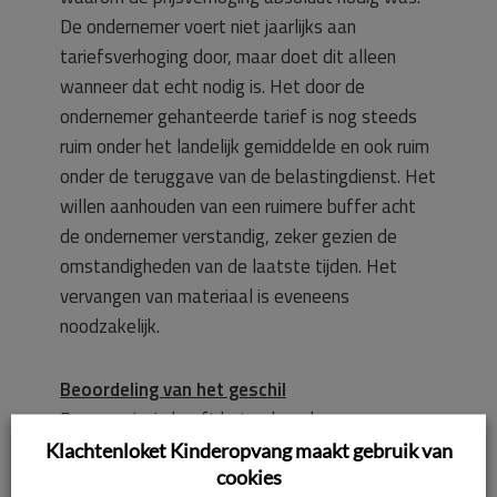
De ondernemer voert niet jaarlijks aan
tariefsverhoging door, maar doet dit alleen
wanneer dat echt nodig is. Het door de
ondernemer gehanteerde tarief is nog steeds
ruim onder het landelijk gemiddelde en ook ruim
onder de teruggave van de belastingdienst. Het
willen aanhouden van een ruimere buffer acht
de ondernemer verstandig, zeker gezien de
omstandigheden van de laatste tijden. Het
vervangen van materiaal is eveneens
noodzakelijk.
Beoordeling van het geschil
De commissie heeft het volgende overwogen.
Klachtenloket Kinderopvang maakt gebruik van
cookies
De commissie dient de vraag te beantwoorden