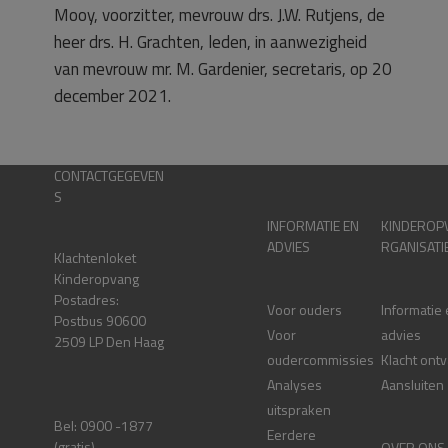
Mooy, voorzitter, mevrouw drs. J.W. Rutjens, de
heer drs. H. Grachten, leden, in aanwezigheid
van mevrouw mr. M. Gardenier, secretaris, op 20
december 2021.
CONTACTGEGEVEN
S
INFORMATIE EN
KINDEROP
ADVIES
RGANISATI
Klachtenloket
Kinderopvang
Postadres:
Voor ouders
Informatie
Postbus 90600
Voor
advies
2509 LP Den Haag
oudercommissies
Klacht ont
Analyses
Aansluiten
uitspraken
Bel: 0900 -1877
Eerdere
(gratis)
OVER ONS