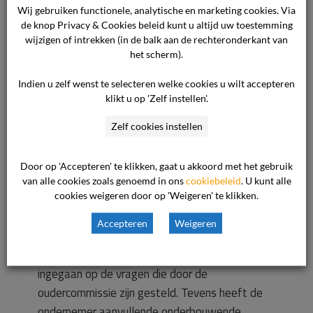
of de ondernemer bij het vaststellen van de
Wij gebruiken functionele, analytische en marketing cookies. Via
de knop Privacy & Cookies beleid kunt u altijd uw toestemming
tariefsverhoging voor het jaar 2021 het advies
wijzigen of intrekken (in de balk aan de rechteronderkant van
van de oudercommissie voldoende heeft
het scherm).
meegewogen. De oudercommissie heeft
negatief geadviseerd op de voorgestelde
Indien u zelf wenst te selecteren welke cookies u wilt accepteren
klikt u op 'Zelf instellen'.
tariefsverhoging van 4,7% en aangegeven
alleen akkoord te kunnen gaan met een
Zelf cookies instellen
tariefsverhoging van maximaal 4%. De
commissie constateert dat de ondernemer het
Door op 'Accepteren' te klikken, gaat u akkoord met het gebruik
adviestraject met zijn adviesaanvraag d.d. 5
van alle cookies zoals genoemd in ons
cookiebeleid
. U kunt alle
cookies weigeren door op 'Weigeren' te klikken.
oktober 2020 heeft opgestart. De commissie
stelt ook vast dat partijen in een nader
Accepteren
Weigeren
informatie traject per e-mail met elkaar hebben
gecommuniceerd waarbij de ondernemer is
ingegaan op de vragen die door de
oudercommissie zijn gesteld. Tevens heeft de
ondernemer aanvullende onderbouwende