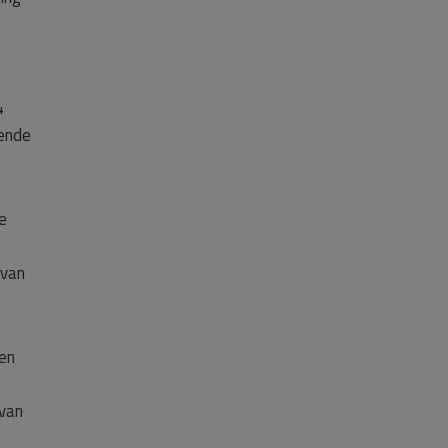
4
oende
e
 van
en
 van