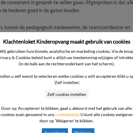
t de consument in gesprek te willen gaan. Afgesproken is dat all
n de kinderen goed in de gaten houden.
ts tussen de pedagogisch medewerker, de teamcoördinator en
ent aan dat het gesprek goed is verlopen, maar dat haar dochte
Klachtenloket Kinderopvang maakt gebruik van cookies
e. Ondanks extra alertheid heeft de ondernemer de betreffende
eiding van de melding diverse acties ingezet:
Wij gebruiken functionele, analytische en marketing cookies. Via de kno
rivacy & Cookies beleid kunt u altijd uw toestemming wijzigen of intrekk
(in de balk aan de rechteronderkant van het scherm).
 andere heeft geleid tot het besluit om de twee BSO-groepen 
iden om meer rust en veiligheid te creëren en daarnaast extra
Indien u zelf wenst te selecteren welke cookies u wilt accepteren klikt u o
'Zelf instellen'.
kind en er zijn meerdere gesprekken gevoerd met de ouders van
Zelf cookies instellen
 advies te vragen. Zij onderschreven de aanpak van de ondernem
Door op 'Accepteren' te klikken, gaat u akkoord met het gebruik van alle
cookies zoals genoemd in ons
cookiebeleid
. U kunt alle cookies weigeren
d om persoonlijk een gesprek. Er is hier geen gebruik van gem
door op 'Weigeren' te klikken.
Accepteren
Weigeren