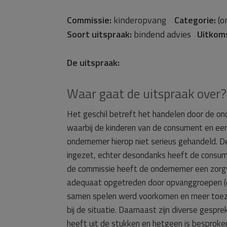
Commissie:
kinderopvang
Categorie:
(o
Soort uitspraak:
bindend advies
Uitkom
De uitspraak:
Waar gaat de uitspraak over?
Het geschil betreft het handelen door de on
waarbij de kinderen van de consument en een
ondernemer hierop niet serieus gehandeld. 
ingezet, echter desondanks heeft de consum
de commissie heeft de ondernemer een zorg
adequaat opgetreden door opvanggroepen (de
samen spelen werd voorkomen en meer toezic
bij de situatie. Daarnaast zijn diverse gesp
heeft uit de stukken en hetgeen is besproke