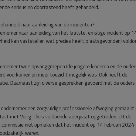
ende serieus en doortastend heeft gehandeld.
handeld naar aanleiding van de incidenten?
dernemer naar aanleiding van het laatste, ernstige incident op 1
erheid kan vaststellen wat precies heeft plaatsgevonden) vold
ndernemer twee opvanggroepen (de jongere kinderen en de ouder
rd voorkomen en meer toezicht mogelijk was. Ook heeft de
uatie. Daarnaast zijn diverse gesprekken gevoerd met de ouders
e ondernemer een zorgvuldige professionele afweging gemaakt 
tact met Veilig Thuis voldoende adequaat opgetreden. Uit de
e commissie niet opmaken dat het incident op 14 februari 2024
oodzakelijk waren.