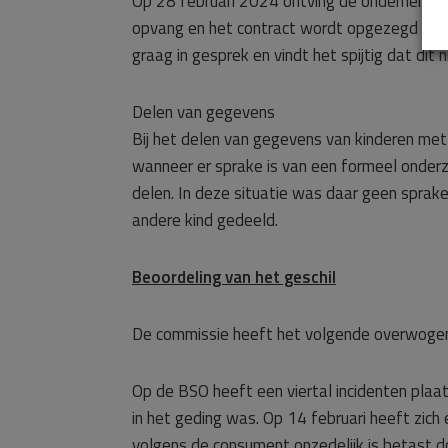
Op 28 februari 2024 ontving de ondernemer
opvang en het contract wordt opgezegd voor
graag in gesprek en vindt het spijtig dat dit ni
Delen van gegevens
Bij het delen van gegevens van kinderen me
wanneer er sprake is van een formeel onder
delen. In deze situatie was daar geen spra
andere kind gedeeld.
Beoordeling van het geschil
De commissie heeft het volgende overwoge
Op de BSO heeft een viertal incidenten plaa
in het geding was. Op 14 februari heeft zic
volgens de consument onzedelijk is betast d