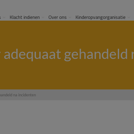
s
Klacht indienen
Over ons
Kinderopvangorganisatie
adequaat gehandeld n
andeld na incidenten