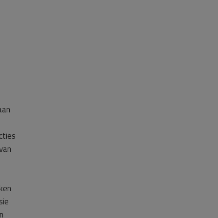
aan
cties
 van
kken
sie
n