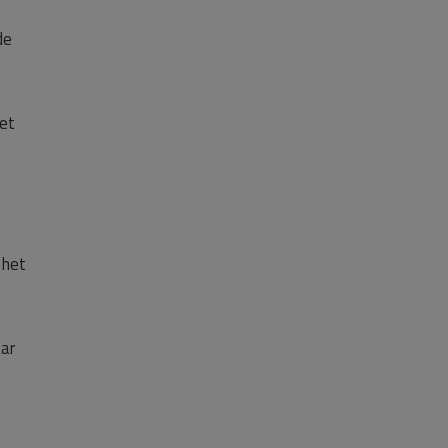
de
iet
 het
aar